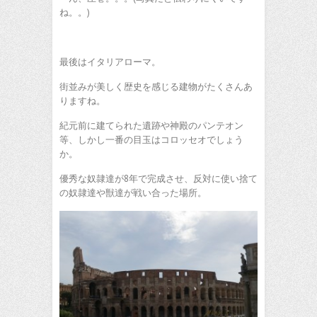
ね。。)
最後はイタリアローマ。
街並みが美しく歴史を感じる建物がたくさんあ
りますね。
紀元前に建てられた遺跡や神殿のパンテオン
等、しかし一番の目玉はコロッセオでしょう
か。
優秀な奴隷達が8年で完成させ、反対に使い捨て
の奴隷達や獣達が戦い合った場所。