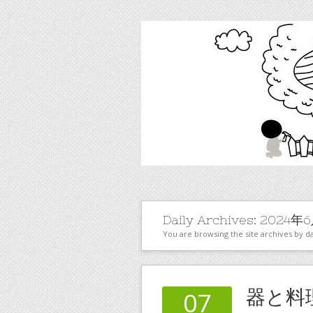
Daily Archives:
2024年
You are browsing the site archives by da
器と料
07