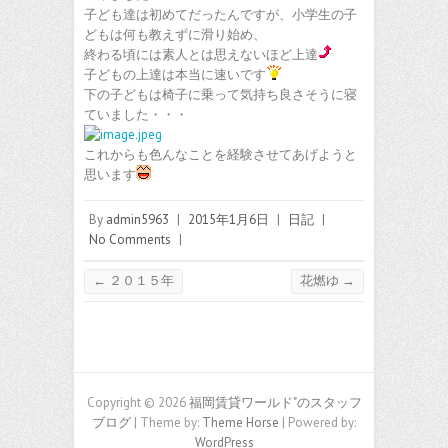
子ども達は初めてだったんですが、小学生の子
どもは何も教えずに滑り始め、
終わる頃には素人とは思えないほど上達
子どもの上達は本当に速いです
下の子どもは椅子に乗って気持ち良さそうに寝
ていました・・・
これからも色んなことを経験させてあげようと
思います
By
admin5963
|
2015年1月6日
|
日記
|
No Comments
|
←
２０１５年
花燃ゆ
→
Copyright © 2026
福岡賃貸ワールド"のスタッフ
ブログ
| Theme by:
Theme Horse
| Powered by:
WordPress