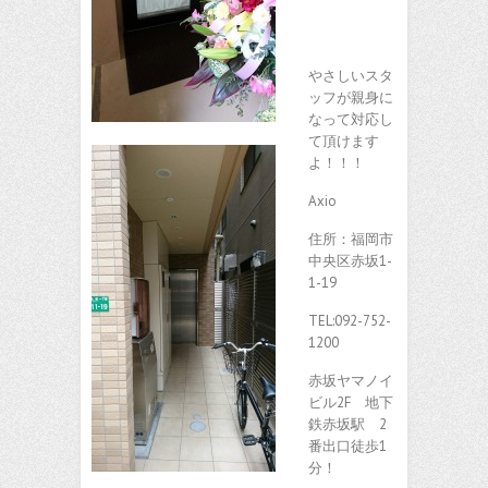
やさしいスタ
ッフが親身に
なって対応し
て頂けます
よ！！！
Axio
住所：福岡市
中央区赤坂1-
1-19
TEL:092-752-
1200
赤坂ヤマノイ
ビル2F 地下
鉄赤坂駅 2
番出口徒歩1
分！