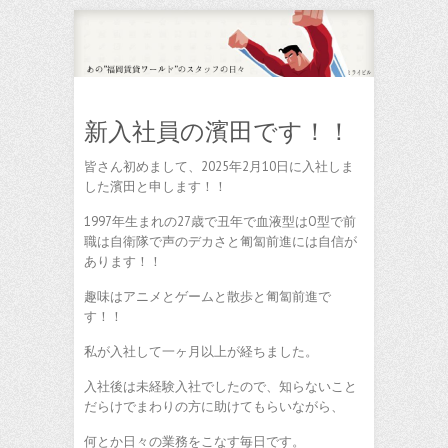
新入社員の濱田です！！
皆さん初めまして、2025年2月10日に入社しま
した濱田と申します！！
1997年生まれの27歳で丑年で血液型はO型で前
職は自衛隊で声のデカさと匍匐前進には自信が
あります！！
趣味はアニメとゲームと散歩と匍匐前進で
す！！
私が入社して一ヶ月以上が経ちました。
入社後は未経験入社でしたので、知らないこと
だらけでまわりの方に助けてもらいながら、
何とか日々の業務をこなす毎日です。