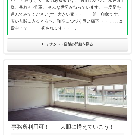
か？ と思うくらい趣のある家です。 遠山の○さん。水戸○門
様。暴れん○将軍。 そんな世界が待っています。 一度足を
運んでみてください(^^♪ 大きい家・・・ 第一印象です。
広い玄関に入ると右へ、和室につづく長い廊下 ・・ ここは
殿中？？ 癒されます・・・...
テナント・店舗の詳細を見る
事務所利用可！！ 大胆に構えていこう！