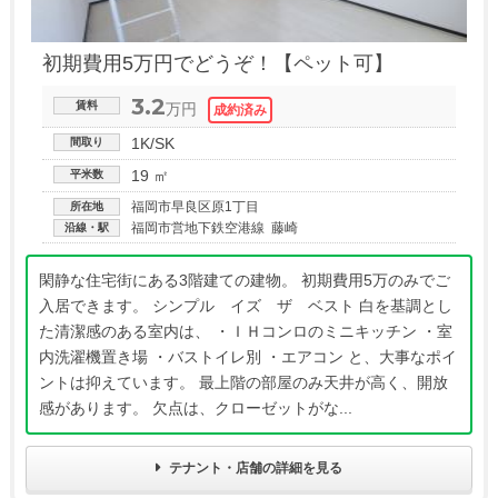
初期費用5万円でどうぞ！【ペット可】
3.2
賃料
万円
1K/SK
間取り
19 ㎡
平米数
福岡市早良区原1丁目
所在地
福岡市営地下鉄空港線 藤崎
沿線・駅
閑静な住宅街にある3階建ての建物。 初期費用5万のみでご
入居できます。 シンプル イズ ザ ベスト 白を基調とし
た清潔感のある室内は、 ・ＩＨコンロのミニキッチン ・室
内洗濯機置き場 ・バストイレ別 ・エアコン と、大事なポイ
ントは抑えています。 最上階の部屋のみ天井が高く、開放
感があります。 欠点は、クローゼットがな...
テナント・店舗の詳細を見る