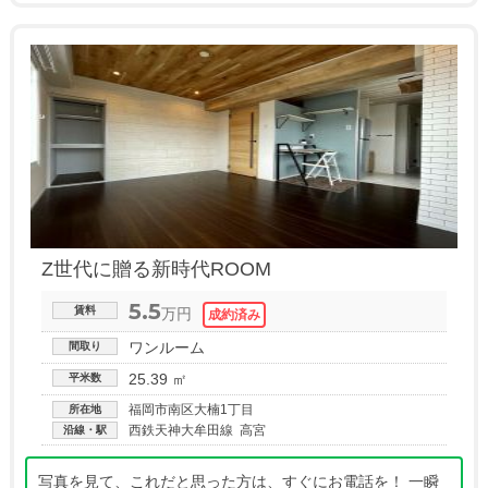
Z世代に贈る新時代ROOM
5.5
賃料
万円
ワンルーム
間取り
25.39 ㎡
平米数
福岡市南区大楠1丁目
所在地
西鉄天神大牟田線 高宮
沿線・駅
写真を見て、これだと思った方は、すぐにお電話を！ 一瞬