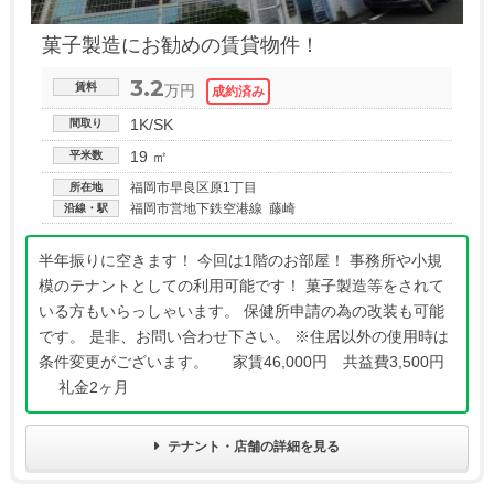
菓子製造にお勧めの賃貸物件！
3.2
賃料
万円
1K/SK
間取り
19 ㎡
平米数
福岡市早良区原1丁目
所在地
福岡市営地下鉄空港線 藤崎
沿線・駅
半年振りに空きます！ 今回は1階のお部屋！ 事務所や小規
模のテナントとしての利用可能です！ 菓子製造等をされて
いる方もいらっしゃいます。 保健所申請の為の改装も可能
です。 是非、お問い合わせ下さい。 ※住居以外の使用時は
条件変更がございます。 家賃46,000円 共益費3,500円
礼金2ヶ月
テナント・店舗の詳細を見る