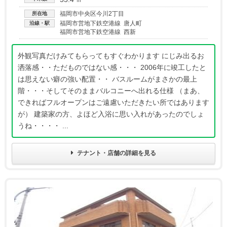
福岡市中央区今川2丁目
所在地
福岡市営地下鉄空港線 唐人町
沿線・駅
福岡市営地下鉄空港線 西新
外観写真だけみてもらってもすぐわかります にじみ出るお
洒落感・・ただものではない感・・・ 2006年に竣工したと
は思えない癖の強い配置・・ バスルームがまさかの最上
階・・・そしてそのままバルコニーへ出れる仕様 （まあ、
できればフルオープンはご遠慮いただきたい所ではあります
が） 建築家の方、よほど入浴に思い入れがあったのでしょ
うね・・・・ ...
テナント・店舗の詳細を見る