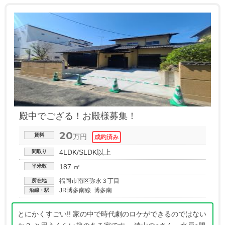
殿中でござる！お殿様募集！
20
賃料
万円
4LDK/SLDK以上
間取り
187 ㎡
平米数
福岡市南区弥永３丁目
所在地
JR博多南線 博多南
沿線・駅
とにかくすごい!! 家の中で時代劇のロケができるのではない