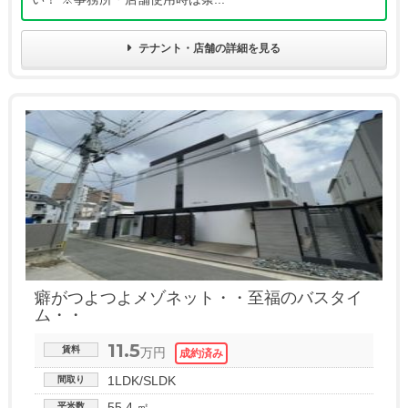
テナント・店舗の詳細を見る
癖がつよつよメゾネット・・至福のバスタイ
ム・・
11.5
賃料
万円
1LDK/SLDK
間取り
55.4 ㎡
平米数