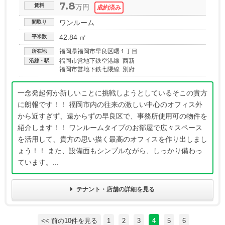
7.8
賃料
万円
ワンルーム
間取り
42.84 ㎡
平米数
福岡県福岡市早良区曙１丁目
所在地
福岡市営地下鉄空港線 西新
沿線・駅
福岡市営地下鉄七隈線 別府
一念発起何か新しいことに挑戦しようとしているそこの貴方
に朗報です！！ 福岡市内の往来の激しい中心のオフィス外
から近すぎず、遠からずの早良区で、事務所使用可の物件を
紹介します！！ ワンルームタイプのお部屋で広々スペース
を活用して、貴方の思い描く最高のオフィスを作り出しまし
ょう！！ また、設備面もシンプルながら、しっかり備わっ
ています。...
テナント・店舗の詳細を見る
<< 前の10件を見る
1
2
3
4
5
6