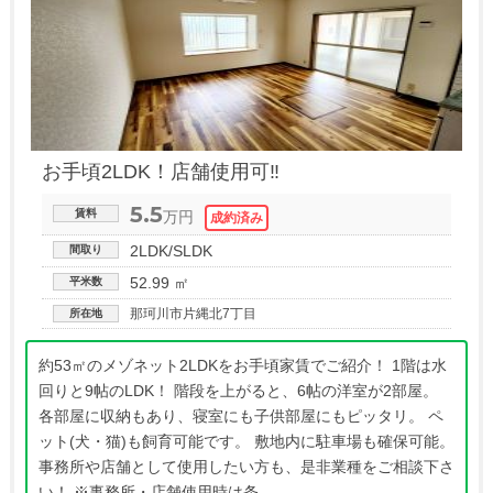
お手頃2LDK！店舗使用可‼
5.5
賃料
万円
2LDK/SLDK
間取り
52.99 ㎡
平米数
那珂川市片縄北7丁目
所在地
約53㎡のメゾネット2LDKをお手頃家賃でご紹介！ 1階は水
回りと9帖のLDK！ 階段を上がると、6帖の洋室が2部屋。
各部屋に収納もあり、寝室にも子供部屋にもピッタリ。 ペ
ット(犬・猫)も飼育可能です。 敷地内に駐車場も確保可能。
事務所や店舗として使用したい方も、是非業種をご相談下さ
い！ ※事務所・店舗使用時は条...