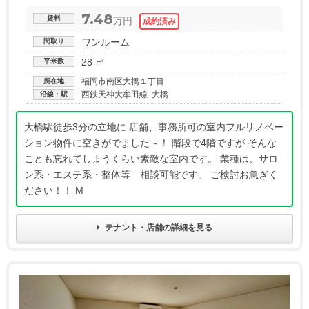
7.48
賃料
万円
ワンルーム
間取り
28 ㎡
平米数
福岡市南区大橋１丁目
所在地
西鉄天神大牟田線 大橋
沿線・駅
大橋駅徒歩3分の立地に 店舗、事務所可の室内フルリノベー
ション物件に空きがでました～！ 階段で4階ですが そんな
ことも忘れてしまうくらい素敵な室内です。 業種は、サロ
ン系・エステ系・整体等 相談可能です。 ご検討お急ぎく
ださい！！ M
テナント・店舗の詳細を見る