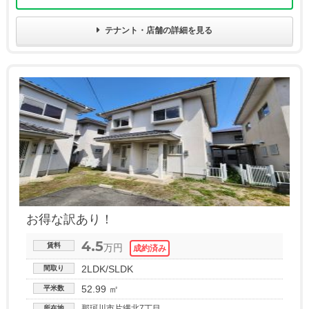
テナント・店舗の詳細を見る
お得な訳あり！
4.5
賃料
万円
2LDK/SLDK
間取り
52.99 ㎡
平米数
那珂川市片縄北7丁目
所在地