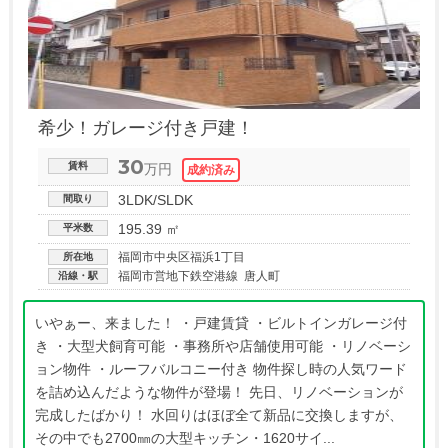
希少！ガレージ付き戸建！
30
賃料
万円
3LDK/SLDK
間取り
195.39 ㎡
平米数
福岡市中央区福浜1丁目
所在地
福岡市営地下鉄空港線 唐人町
沿線・駅
いやぁー、来ました！ ・戸建賃貸 ・ビルトインガレージ付
き ・大型犬飼育可能 ・事務所や店舗使用可能 ・リノベーシ
ョン物件 ・ルーフバルコニー付き 物件探し時の人気ワード
を詰め込んだような物件が登場！ 先日、リノベーションが
完成したばかり！ 水回りはほぼ全て新品に交換しますが、
その中でも2700㎜の大型キッチン・1620サイ...