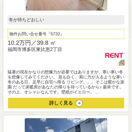
冬が待ちどおしい
物件お問い合せ番号
5732
10.2万円／
39.8 ㎡
福岡市博多区東比恵2丁目
猛暑の現在かなりの想像力が必要ではありますが、寒い寒い冬
を想像してみてください。 息も白く、肩に力が入るような寒い
冬のある日、足早に自宅へ帰る リビング。。。そこは暖かな楽
園 だって床暖房があなたの帰りを待っているから♪ 最幸です。
その上、オシャレなんです。壁紙がイエロー。 ...
詳しく見る