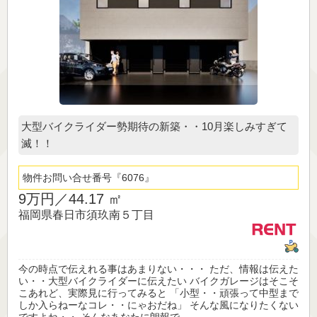
大型バイクライダー勢期待の新築・・10月楽しみすぎて
滅！！
物件お問い合せ番号
6076
9万円／
44.17 ㎡
福岡県春日市須玖南５丁目
今の時点で伝えれる事はあまりない・・・ ただ、情報は伝えた
い・・大型バイクライダーに伝えたい バイクガレージはそこそ
こあれど、実際見に行ってみると 「小型・・頑張って中型まで
しか入らねーなコレ・・にゃおだね」 そんな風になりたくない