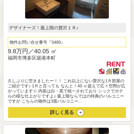
デザイナーズ！最上階の贅沢１Ｒ♪
物件お問い合せ番号
3480
9.8万円／
40.05 ㎡
福岡市博多区築港本町
久しぶりに空きましたー！！ これ以上にない贅沢な1Ｒ部屋の
ご紹介です♪ 1Ｒと言っても なんと！40 ㎡超えで広々空間が広
がっています☆ 内装は白・黒で統一されており シックでホテ
ルの様な仕上がりですよ♪ 最上階ならではの特典のバルコニー
ですが こちらの物件は3面バルコニー...
詳しく見る