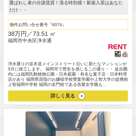
選ばれし者の分譲賃貸！漲る特別感！新築入居はあなた
だけ・・
物件お問い合せ番号
6074
38万円／
73.51 ㎡
福岡市中央区浄水通
浄水通りの並木道メインストリート沿いに新たなマンションが
9月に竣工します。 福岡市で歴史を感じるこの通り・・ 徒歩圏
内には福岡氏動植物公園・日本庭園・有名な菓子店・日本料理
店があり 福岡県屈指のお嬢様学校雙葉学園や上智大学の提携校
上智福岡中学校 福岡の名門校である筑紫女学園も...
詳しく見る