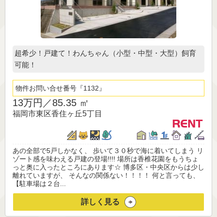
超希少！戸建て！わんちゃん（小型・中型・大型）飼育
可能！
物件お問い合せ番号
1132
13万円／
85.35 ㎡
福岡市東区香住ヶ丘5丁目
あの全部で5戸しかなく、 歩いて３０秒で海に着いてしまう リ
ゾート感を味わえる戸建の登場!!!! 場所は香椎花園をもうちょ
っと奥に入ったところにあります☆ 博多区・中央区からは少し
離れていますが、 そんなの関係ない！！！！ 何と言っても、
【駐車場は２台...
詳しく見る