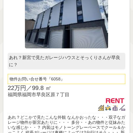
あれ？新宮で見たガレージハウスとそっくりさんが早良
に？
物件お問い合せ番号
6058
22万円／
99.8 ㎡
福岡県福岡市早良区原７丁目
あれ？どこかで見たこんな外観 なんかおったな・・・双子なガ
レージ物件が新宮あたりに・・・ 多分・・あの物件と従妹みた
いな感じか・・？ 内装はモノトーングレーベースでクール＆か
っこよく 縦長ガレージは車種によっては2台行けそう・・・ 新