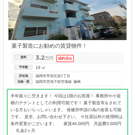
菓子製造にお勧めの賃貸物件！
3.2
賃料
万円
19 ㎡
平米数
福岡市早良区原1丁目
所在地
福岡市営地下鉄空港線 藤崎
沿線・駅
半年振りに空きます！ 今回は1階のお部屋！ 事務所や小規
模のテナントとしての利用可能です！ 菓子製造等をされて
いる方もいらっしゃいます。 保健所申請の為の改装も可能
です。 是非、お問い合わせ下さい。 ※住居以外の使用時は
条件変更がございます。 家賃46,000円 共益費3,500円
礼金2ヶ月