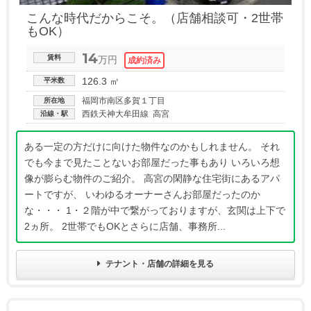
こんな時代だからこそ。（店舗相談可・2世帯
もOK）
14
賃料
万円
126.3 ㎡
平米数
福岡市南区多賀１丁目
所在地
西鉄天神大牟田線 高宮
沿線・駅
ある一定の方だけに向けた物件なのかもしれません。 それ
でも今まで見たことないお部屋だった事もあり いろいろ想
像が膨らむ物件のご紹介。 高宮の閑静な住宅街にあるアパ
ートですが、 いわゆるオーナーさんお部屋だったのか
な・・・ 1・２階が中で繋がっておりますが、玄関は上下で
2ヵ所。 2世帯でもOKとさらに店舗、事務所...
テナント・店舗の詳細を見る