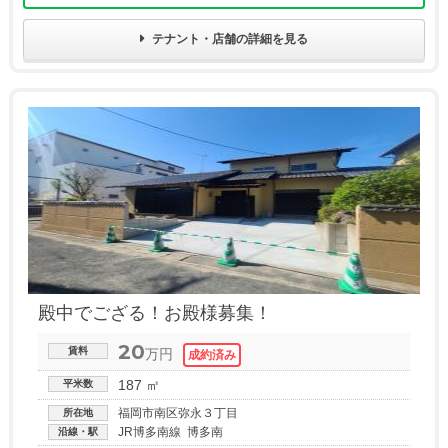
テナント・店舗の詳細を見る
殿中でござる！お殿様募集！
20
賃料
万円
187 ㎡
平米数
福岡市南区弥永３丁目
所在地
JR博多南線 博多南
沿線・駅