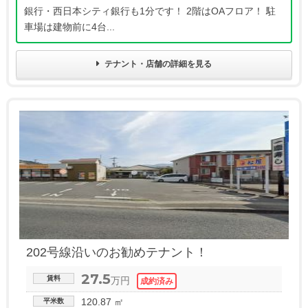
銀行・西日本シティ銀行も1分です！ 2階はOAフロア！ 駐
車場は建物前に4台...
テナント・店舗の詳細を見る
202号線沿いのお勧めテナント！
27.5
賃料
万円
120.87 ㎡
平米数