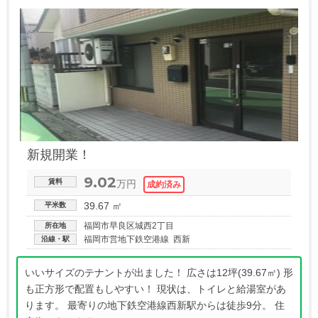
新規開業！
9.02
賃料
万円
39.67 ㎡
平米数
福岡市早良区城西2丁目
所在地
福岡市営地下鉄空港線 西新
沿線・駅
いいサイズのテナントが出ました！ 広さは12坪(39.67㎡) 形
も正方形で配置もしやすい！ 現状は、トイレと給湯室があ
ります。 最寄りの地下鉄空港線西新駅からは徒歩9分。 住