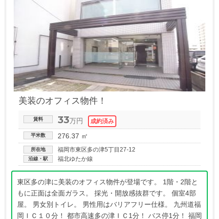
美装のオフィス物件！
33
賃料
万円
276.37 ㎡
平米数
福岡市東区多の津5丁目27-12
所在地
福北ゆたか線
沿線・駅
東区多の津に美装のオフィス物件が登場です。 1階・2階と
もに正面は全面ガラス。 採光・開放感抜群です。 個室4部
屋。 男女別トイレ。 男性用はバリアフリー仕様。 九州道福
岡ＩＣ１０分！ 都市高速多の津ＩＣ1分！ バス停1分！ 福岡