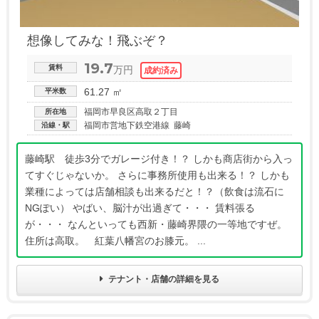
想像してみな！飛ぶぞ？
19.7
賃料
万円
61.27 ㎡
平米数
福岡市早良区高取２丁目
所在地
福岡市営地下鉄空港線 藤崎
沿線・駅
藤崎駅 徒歩3分でガレージ付き！？ しかも商店街から入っ
てすぐじゃないか。 さらに事務所使用も出来る！？ しかも
業種によっては店舗相談も出来るだと！？（飲食は流石に
NGぽい） やばい、脳汁が出過ぎて・・・ 賃料張る
が・・・ なんといっても西新・藤崎界隈の一等地ですぜ。
住所は高取。 紅葉八幡宮のお膝元。 ...
テナント・店舗の詳細を見る