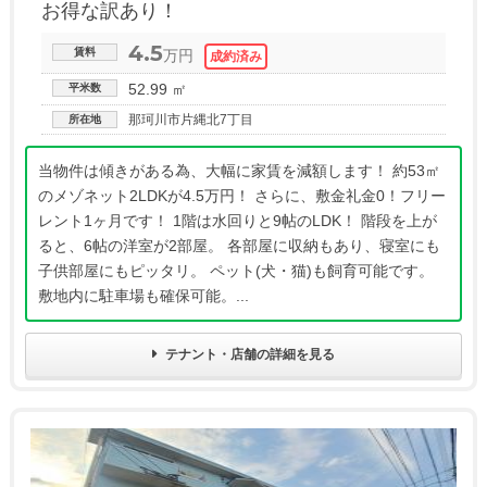
お得な訳あり！
4.5
賃料
万円
52.99 ㎡
平米数
那珂川市片縄北7丁目
所在地
当物件は傾きがある為、大幅に家賃を減額します！ 約53㎡
のメゾネット2LDKが4.5万円！ さらに、敷金礼金0！フリー
レント1ヶ月です！ 1階は水回りと9帖のLDK！ 階段を上が
ると、6帖の洋室が2部屋。 各部屋に収納もあり、寝室にも
子供部屋にもピッタリ。 ペット(犬・猫)も飼育可能です。
敷地内に駐車場も確保可能。...
テナント・店舗の詳細を見る