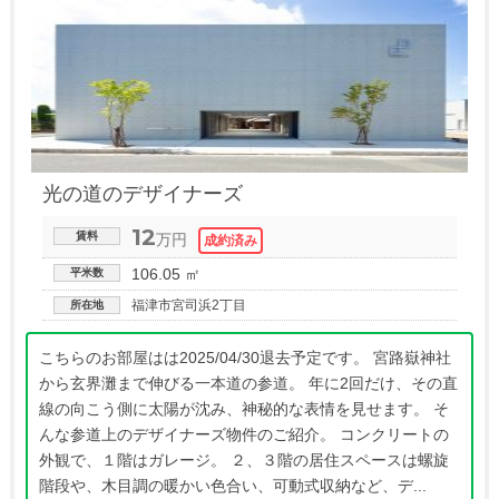
光の道のデザイナーズ
12
賃料
万円
106.05 ㎡
平米数
福津市宮司浜2丁目
所在地
こちらのお部屋はは2025/04/30退去予定です。 宮路嶽神社
から玄界灘まで伸びる一本道の参道。 年に2回だけ、その直
線の向こう側に太陽が沈み、神秘的な表情を見せます。 そ
んな参道上のデザイナーズ物件のご紹介。 コンクリートの
外観で、１階はガレージ。 ２、３階の居住スペースは螺旋
階段や、木目調の暖かい色合い、可動式収納など、デ...