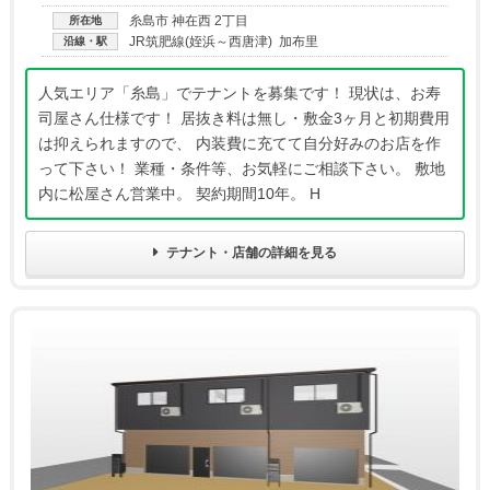
糸島市 神在西 2丁目
所在地
JR筑肥線(姪浜～西唐津) 加布里
沿線・駅
人気エリア「糸島」でテナントを募集です！ 現状は、お寿
司屋さん仕様です！ 居抜き料は無し・敷金3ヶ月と初期費用
は抑えられますので、 内装費に充てて自分好みのお店を作
って下さい！ 業種・条件等、お気軽にご相談下さい。 敷地
内に松屋さん営業中。 契約期間10年。 H
テナント・店舗の詳細を見る