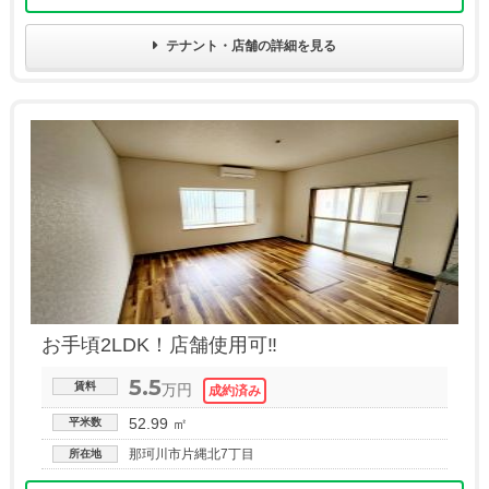
テナント・店舗の詳細を見る
お手頃2LDK！店舗使用可‼
5.5
賃料
万円
52.99 ㎡
平米数
那珂川市片縄北7丁目
所在地