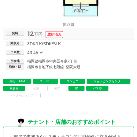
間取図
12
賃料
万円
3DK/LK/SDK/SLK
間取り
43.45 ㎡
平米数
福岡健福岡市中央区今泉2丁目
所在地
福岡市営地下鉄七隈線 薬院大通
沿線・駅
銀行・ATM
スーパー
コンビニ
ショッピングセンター
飲食店
公園
閑静
駅
バス停
レンタルショップ
テナント・店舗のおすすめポイント
お部屋で事務所やエステ・サロン等可能物件に空きが出まし