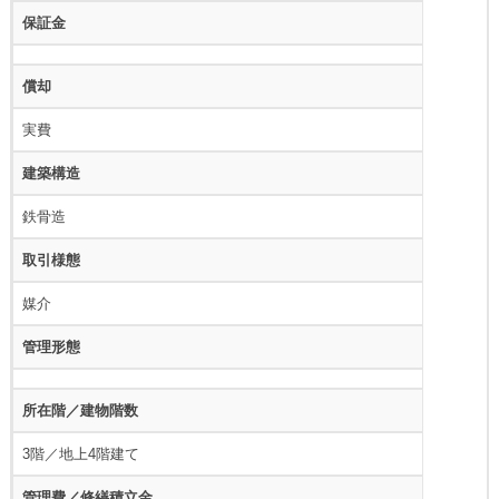
保証金
償却
実費
建築構造
鉄骨造
取引様態
媒介
管理形態
所在階／建物階数
3階／地上4階建て
管理費／修繕積立金