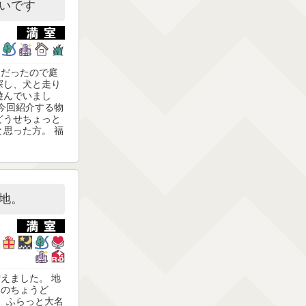
いです
りだったので庭
探し、犬と走り
遊んでいまし
 今回紹介する物
どうせちょっと
と思った方。 福
地。
えました。 地
園のちょうど
。 ふらっと大名