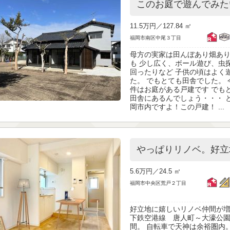
このお庭で遊んでみた
11.5万円／
127.84 ㎡
福岡市南区中尾３丁目
母方の実家は田んぼあり畑あ
も 少し広く、ボール遊び、虫
回ったりなど 子供の頃はよく
た。 でもとても田舎でした。
件はお庭がある戸建です でも
田舎にあるんでしょう・・・ 
岡市内ですよ！この戸建！ ...
やっぱりリノベ。好立
5.6万円／
24.5 ㎡
福岡市中央区荒戸２丁目
好立地に嬉しいリノベ仲間が増
下鉄空港線 唐人町～大濠公
間。 自転車で天神は余裕圏内