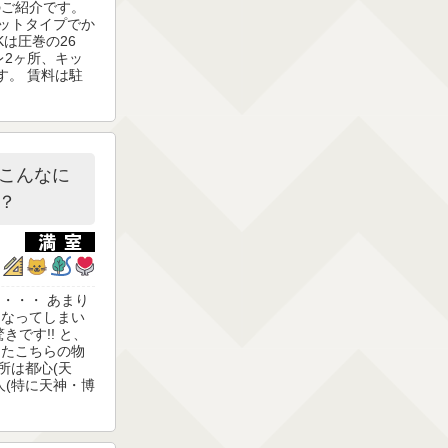
のご紹介です。
ネットタイプでか
Kは圧巻の26
レ2ヶ所、キッ
す。 賃料は駐
こんなに
？
・・・ あまり
になってしまい
きです!! と、
したこちらの物
場所は都心(天
人(特に天神・博