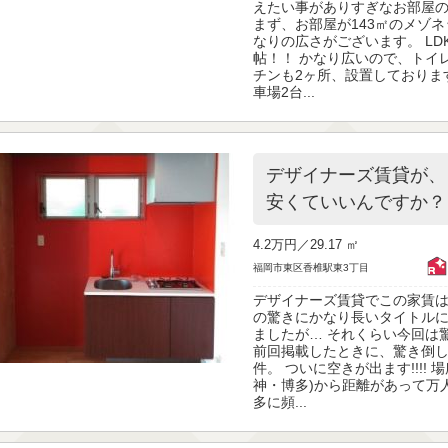
えたい事がありすぎなお部屋
まず、お部屋が143㎡のメゾ
なりの広さがございます。 LD
帖！！ かなり広いので、トイ
チンも2ヶ所、設置しておりま
車場2台...
デザイナーズ賃貸が、
安くていいんですか？
4.2万円／
29.17 ㎡
福岡市東区香椎駅東3丁目
デザイナーズ賃貸でこの家賃は
の驚きにかなり長いタイトル
ましたが… それくらい今回は驚
前回掲載したときに、驚き倒
件。 ついに空きが出ます!!!! 
神・博多)から距離があって万
多に頻...