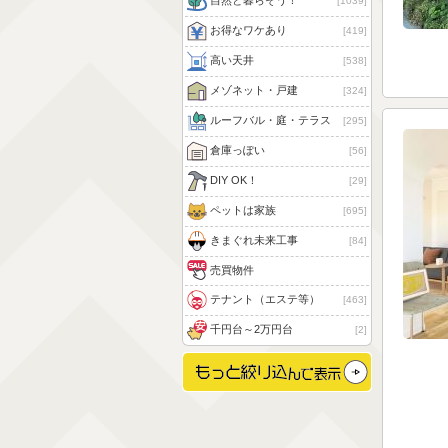
自然と暮らそう！
1039
お得なワケあり
419
高い天井
538
メゾネット・戸建
324
ルーフバル・庭・テラス
295
倉庫っぽい
56
DIY OK！
29
ペットは家族
695
きまぐれ未来工事
84
売買物件
テナント（エステ等）
463
千円台～2万円台
2