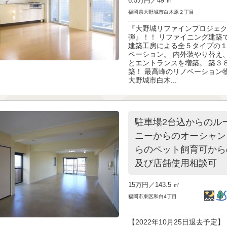
6.5万円／
49 ㎡
福岡県大野城市白木原２丁目
『大野城リファインプロジェ
弾』！！ リファイニング建築
建築工房による全５タイプの
ベーション。 内外装やり替え
とエントランスを増築。 築３
築！ 最高峰のリノベーション
大野城市白木...
駐車場2台込からのル
ニーからのオーシャン
らのペット飼育可から
及び店舗使用相談可
15万円／
143.5 ㎡
福岡市東区和白4丁目
【2022年10月25日退去予定