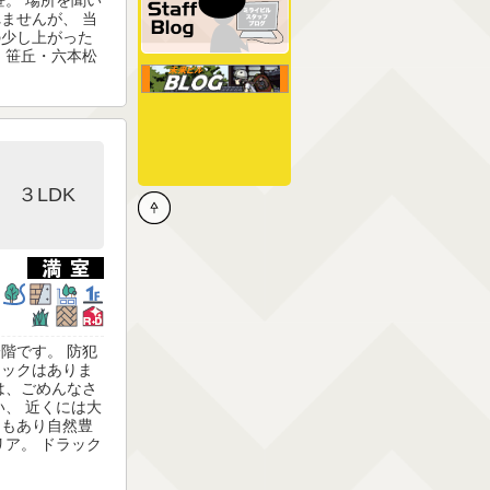
ませんが、 当
の少し上がった
・笹丘・六本松
DK
階です。 防犯
ロックはありま
は、ごめんなさ
い、 近くには大
園もあり自然豊
リア。 ドラック