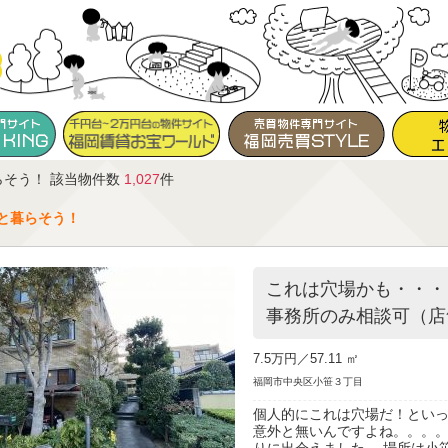
らそう！ 該当物件数
1,027
件
と暮らそう！
これは穴場かも・・・
事務所のみ相談可（店
7.5万円／
57.11 ㎡
福岡市中央区小笹３丁目
個人的にこれは穴場だ！とい
意外と無いんですよね。。。。
りに出会えました。 場所は小