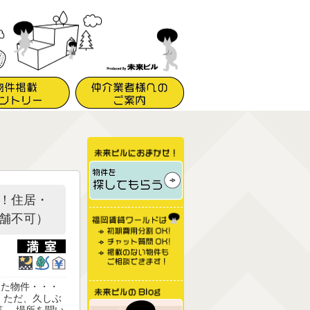
！住居・
舗不可）
った物件・・・
 ただ、久しぶ
笹。 場所を聞い