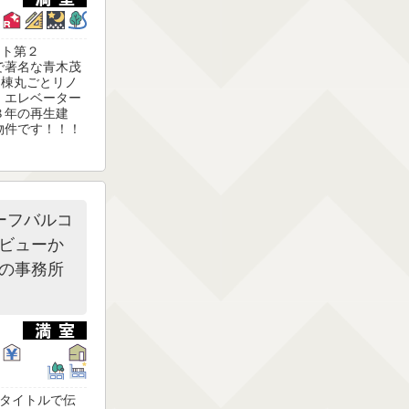
クト第２
で著名な青木茂
１棟丸ごとリノ
、エレベーター
８年の再生建
物件です！！！
ーフバルコ
ビューか
の事務所
】 タイトルで伝