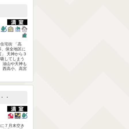
住宅街 「高
等、保全地区に
宮」 天神から３
呼吸してしまう
は、油山や天神も
」 西高小、高宮
・・
件に７月末空き