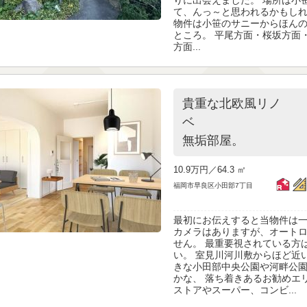
て、んっ～と思われるかもしれ
物件は小笹のサニーからほん
ところ。 平尾方面・桜坂方面
方面...
貴重な北欧風リノ
ベ ３L
無垢部屋。
10.9万円／
64.3 ㎡
福岡市早良区小田部7丁目
最初にお伝えすると当物件は一
カメラはありますが、オート
せん。 最重要視されている方
い。 室見川河川敷からほど近
きな小田部中央公園や河畔公
かな、 落ち着きあるお勧めエ
ストアやスーパー、コンビ...