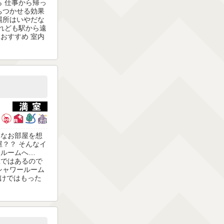
ら 仕事から帰っ
ちつかせる効果
場所はいやだな
けれども駅から遠
おすすめ 室内
んなお部屋を想
屋？？ そんなイ
ールームへ…
屋ではあるので
シャワールーム
だけではもった