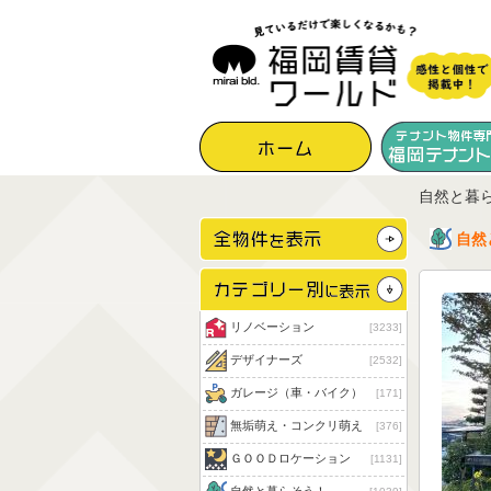
自然と暮
自然
リノベーション
3233
デザイナーズ
2532
ガレージ（車・バイク）
171
無垢萌え・コンクリ萌え
376
ＧＯＯＤロケーション
1131