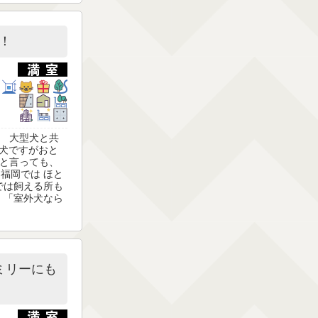
！
す。 大型犬と共
型犬ですがおと
 と言っても、
福岡では ほと
では飼える所も
 「室外犬なら
ミリーにも