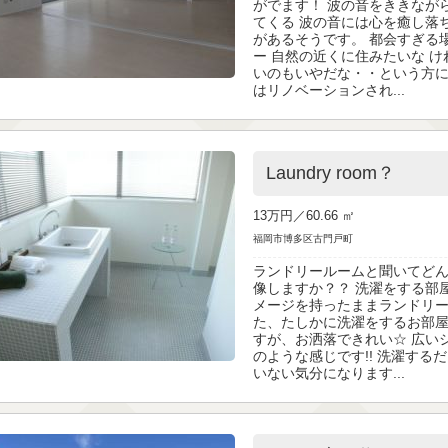
がでます！ 波の音をききなが
てくる 波の音には心を癒し落
があるそうです。 都会すぎる
ー 自然の近くに住みたいな 
いのもいやだな・・という方に
はリノベーションされ...
Laundry room？
13万円／
60.66 ㎡
福岡市博多区古門戸町
ランドリールームと聞いてど
像しますか？？ 洗濯をする部
メージを持ったままランドリ
た、たしかに洗濯をするお部
すが、お洒落できれい☆ 広い
のような感じです!! 洗濯する
いない気分になります...