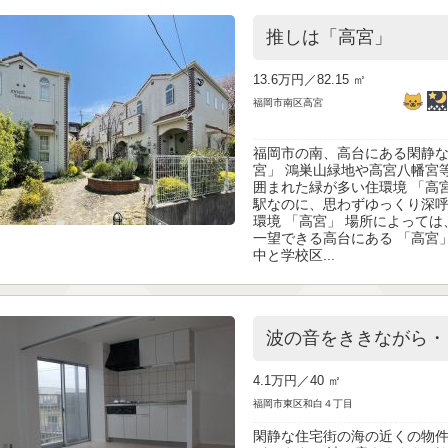
推しは「高宮」
13.6万円／
82.15 ㎡
福岡市南区高宮
福岡市の南、高台にある閑静な
宮」 鴻巣山緑地や高宮八幡宮
囲まれた緑が多い住環境 「高
駅なのに、思わずゆっくり深
環境 「高宮」 場所によって
一望できる高台にある 「高宮
中と学校区...
波の音をききながら・
4.1万円／
40 ㎡
福岡市東区和白４丁目
閑静な住宅街の海の近くの物