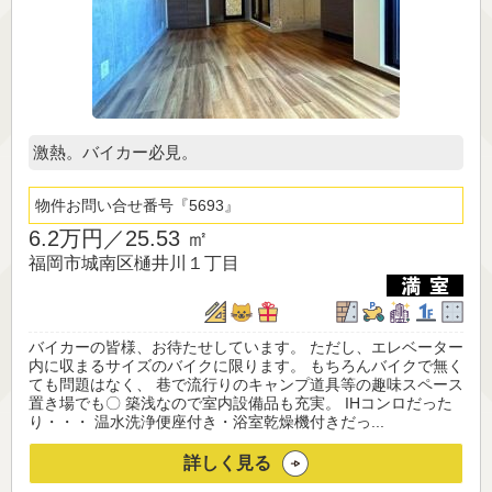
激熱。バイカー必見。
物件お問い合せ番号
5693
6.2万円／
25.53 ㎡
福岡市城南区樋井川１丁目
バイカーの皆様、お待たせしています。 ただし、エレベーター
内に収まるサイズのバイクに限ります。 もちろんバイクで無く
ても問題はなく、 巷で流行りのキャンプ道具等の趣味スペース
置き場でも〇 築浅なので室内設備品も充実。 IHコンロだった
り・・・ 温水洗浄便座付き・浴室乾燥機付きだっ...
詳しく見る