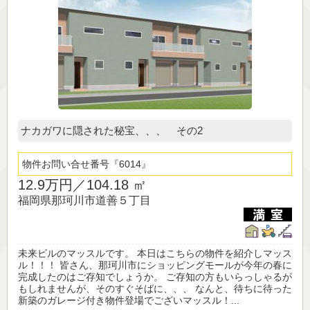
ナカガワに隠された秘宝、、、 その2
物件お問い合せ番号
6014
12.9万円／
104.18 ㎡
福岡県那珂川市道善５丁目
未来ビルのマッスルです。 本日はこちらの物件を紹介しマッス
ル！！！ 皆さん、那珂川市にショッピングモールが今年の春に
完成したのはご存知でしょうか。 ご存知の方もいらっしゃるが
もしれませんが、そのすぐそばに、、、 なんと、待ちに待った
新築のガレージ付き物件登場でございマッスル！...