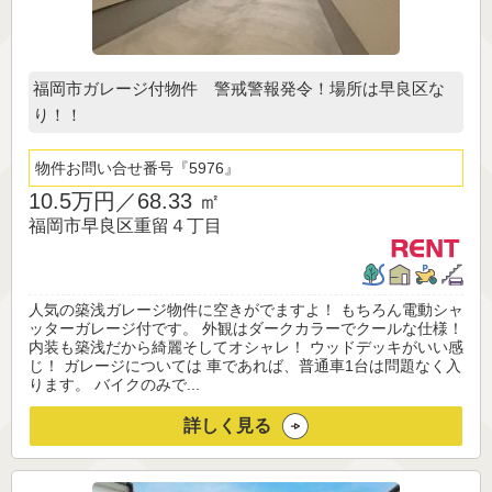
福岡市ガレージ付物件 警戒警報発令！場所は早良区な
り！！
物件お問い合せ番号
5976
10.5万円／
68.33 ㎡
福岡市早良区重留４丁目
人気の築浅ガレージ物件に空きがでますよ！ もちろん電動シャ
ッターガレージ付です。 外観はダークカラーでクールな仕様！
内装も築浅だから綺麗そしてオシャレ！ ウッドデッキがいい感
じ！ ガレージについては 車であれば、普通車1台は問題なく入
ります。 バイクのみで...
詳しく見る