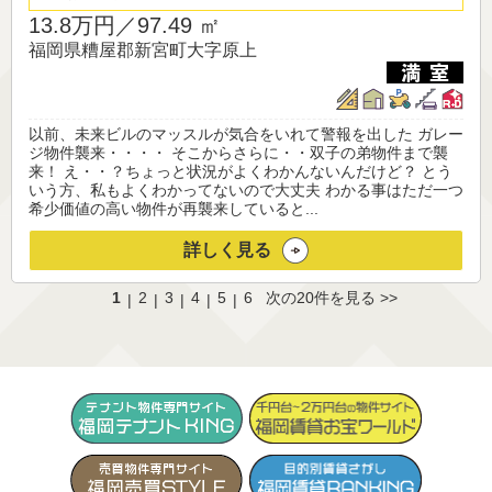
13.8万円／
97.49 ㎡
福岡県糟屋郡新宮町大字原上
以前、未来ビルのマッスルが気合をいれて警報を出した ガレー
ジ物件襲来・・・・ そこからさらに・・双子の弟物件まで襲
来！ え・・？ちょっと状況がよくわかんないんだけど？ とう
いう方、私もよくわかってないので大丈夫 わかる事はただ一つ
希少価値の高い物件が再襲来していると...
詳しく見る
1
2
3
4
5
6
次の20件を見る >>
|
|
|
|
|