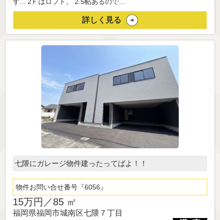
す... 2Ｆはロフト。 2.5帖あるので...
詳しく見る
七隈にガレージ物件建ったってばよ！！
物件お問い合せ番号
6056
15万円／
85 ㎡
福岡県福岡市城南区七隈７丁目