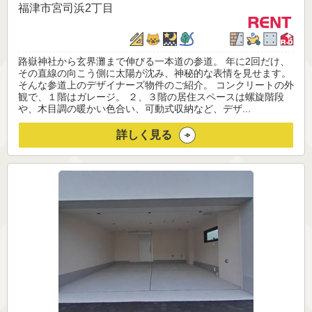
福津市宮司浜2丁目
路嶽神社から玄界灘まで伸びる一本道の参道。 年に2回だけ、
その直線の向こう側に太陽が沈み、神秘的な表情を見せます。
そんな参道上のデザイナーズ物件のご紹介。 コンクリートの外
観で、１階はガレージ。 ２、３階の居住スペースは螺旋階段
や、木目調の暖かい色合い、可動式収納など、デザ...
詳しく見る