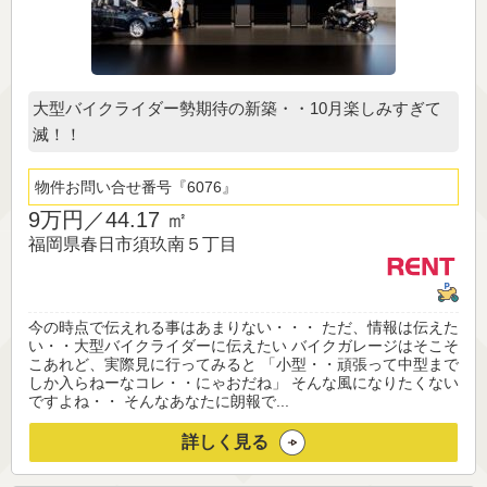
大型バイクライダー勢期待の新築・・10月楽しみすぎて
滅！！
物件お問い合せ番号
6076
9万円／
44.17 ㎡
福岡県春日市須玖南５丁目
今の時点で伝えれる事はあまりない・・・ ただ、情報は伝えた
い・・大型バイクライダーに伝えたい バイクガレージはそこそ
こあれど、実際見に行ってみると 「小型・・頑張って中型まで
しか入らねーなコレ・・にゃおだね」 そんな風になりたくない
ですよね・・ そんなあなたに朗報で...
詳しく見る