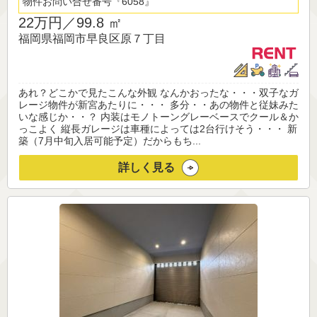
物件お問い合せ番号
6058
22万円／
99.8 ㎡
福岡県福岡市早良区原７丁目
あれ？どこかで見たこんな外観 なんかおったな・・・双子なガ
レージ物件が新宮あたりに・・・ 多分・・あの物件と従妹みた
いな感じか・・？ 内装はモノトーングレーベースでクール＆か
っこよく 縦長ガレージは車種によっては2台行けそう・・・ 新
築（7月中旬入居可能予定）だからもち...
詳しく見る