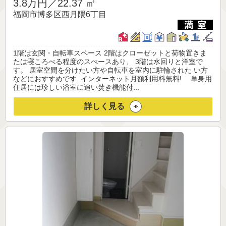
3.8万円／
22.37 ㎡
福岡市博多区西月隈6丁目
1階は玄関・自転車スペース 2階はクローゼットと荷物置きま
たは寝ころべる程度のスぺースあり、 3階は水回りと洋室で
す。 居室空間を分けたい方や自転車を室内に駐輪された い方
などにおすすめです. インターネット月額利用料無料! 単身用
住居には珍しい浴室に追い焚き機能付...
詳しく見る