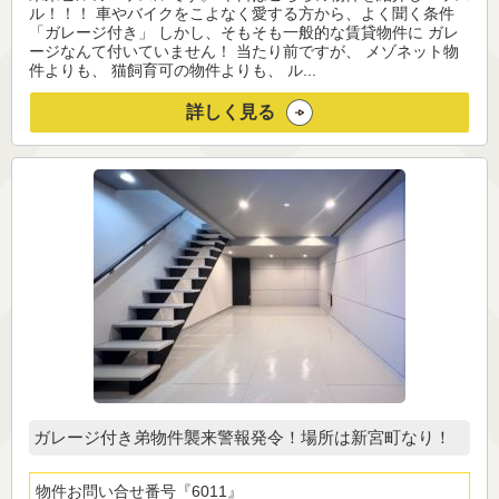
ル！！！ 車やバイクをこよなく愛する方から、よく聞く条件
「ガレージ付き」 しかし、そもそも一般的な賃貸物件に ガレ
ージなんて付いていません！ 当たり前ですが、 メゾネット物
件よりも、 猫飼育可の物件よりも、 ル...
詳しく見る
ガレージ付き弟物件襲来警報発令！場所は新宮町なり！
物件お問い合せ番号
6011