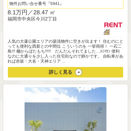
物件お問い合せ番号
5941
8.1万円／
28.47 ㎡
福岡市中央区今川2丁目
人気の大濠公園エリアの築浅物件に空きが出ます！ 住むのにと
っても便利な西新との中間位 こういうのを 一挙両得！ 一石二
鳥!!! 棚からぼたもち!!!!! だんだんそれてました…ｽﾐﾏｾﾝ 便利
なのに大通りを少し入った住宅街なので静かです。 自転車があ
れば赤坂・大名・天神エリア ...
詳しく見る