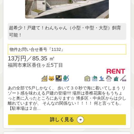
超希少！戸建て！わんちゃん（小型・中型・大型）飼育
可能！
物件お問い合せ番号
1132
13万円／
85.35 ㎡
福岡市東区香住ヶ丘5丁目
あの全部で5戸しかなく、 歩いて３０秒で海に着いてしまう リ
ゾート感を味わえる戸建の登場!!!! 場所は香椎花園をもうちょ
っと奥に入ったところにあります☆ 博多区・中央区からは少し
離れていますが、 そんなの関係ない！！！！ 何と言っても、
【駐車場は２台...
詳しく見る