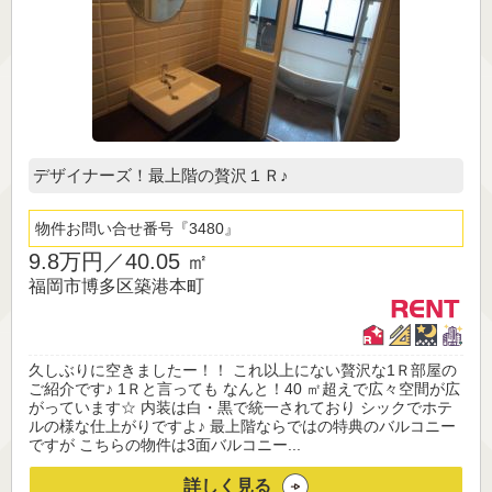
デザイナーズ！最上階の贅沢１Ｒ♪
物件お問い合せ番号
3480
9.8万円／
40.05 ㎡
福岡市博多区築港本町
久しぶりに空きましたー！！ これ以上にない贅沢な1Ｒ部屋の
ご紹介です♪ 1Ｒと言っても なんと！40 ㎡超えで広々空間が広
がっています☆ 内装は白・黒で統一されており シックでホテ
ルの様な仕上がりですよ♪ 最上階ならではの特典のバルコニー
ですが こちらの物件は3面バルコニー...
詳しく見る