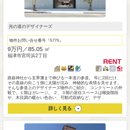
光の道のデザイナーズ
物件お問い合せ番号
5775
9万円／
85.05 ㎡
福津市宮司浜2丁目
路嶽神社から玄界灘まで伸びる一本道の参道。 年に2回だけ、
その直線の向こう側に太陽が沈み、神秘的な表情を見せます。
そんな参道上のデザイナーズ物件のご紹介。 コンクリートの外
観で、１階はガレージ。 ２、３階の居住スペースは螺旋階段
や、木目調の暖かい色合い、可動式収納など、デザ...
詳しく見る