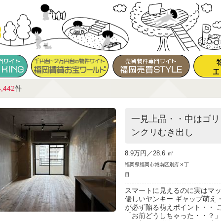
4,442
件
一見上品・・中はゴリ
ンクリむき出し
8.9万円／
28.6 ㎡
福岡県福岡市城南区別府３丁
目
スマートに見えるのに実はマッ
優しいヤンキー ギャップ萌え
が必ず陥る萌えポイント・・ 
「お前どうしちゃった・・？