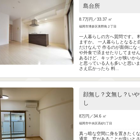
島台所
8.7万円／
33.37 ㎡
福岡市博多区美野島２丁目
一人暮らしの方へ質問です。 
ますか。 一人暮らしとなると
だけなんで 作るのが面倒にな
や外食で済ませたりしてません
あるけど、キッチンが狭いか
と思っている人も多いと思いま
さえ広かったら 料...
顔無し？文無し？いや
し
8万円／
34.6 ㎡
福岡市中央区高砂1丁目
真っ暗な空間に身を置きたく
通常、窓があることが良いと