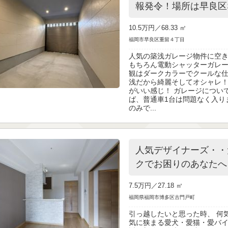
報発令！場所は早良区
10.5万円／
68.33 ㎡
福岡市早良区重留４丁目
人気の築浅ガレージ物件に空
もちろん電動シャッターガレー
観はダークカラーでクールな仕
浅だから綺麗そしてオシャレ！
がいい感じ！ ガレージについ
ば、普通車1台は問題なく入り
のみで...
人気デザイナーズ・・
クでお困りのあなたへ
7.5万円／
27.18 ㎡
福岡県福岡市博多区古門戸町
引っ越したいと思った時、 何
気に狭まる愛犬・愛猫・愛バイ