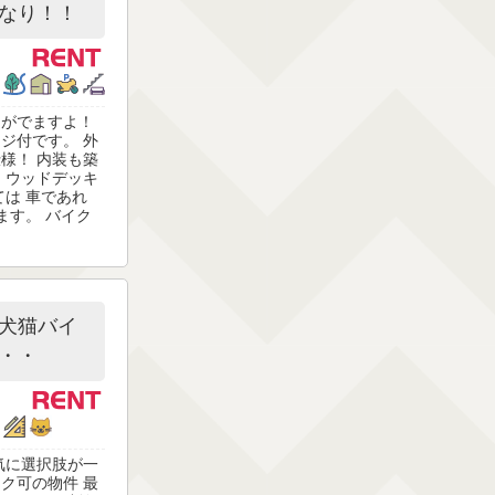
なり！！
きがでますよ！
ジ付です。 外
様！ 内装も築
 ウッドデッキ
ては 車であれ
ます。 バイク
犬猫バイ
・・
気に選択肢が一
ク可の物件 最