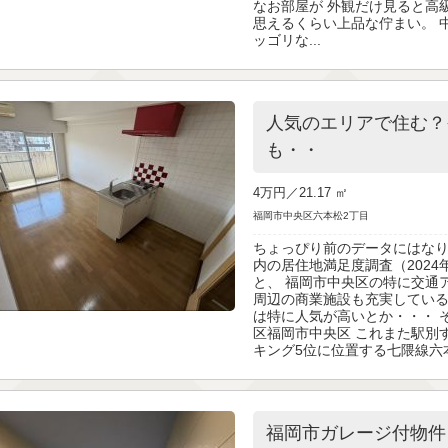
なお部屋が 外観だけ見ると高
思えるくらい上品な佇まい。 
ッゴリな...
人気のエリアで住む？
も・・
4万円／
21.17 ㎡
福岡市中央区六本松2丁目
ちょっぴり前のデータにはなり
内の居住地満足度調査（2024
と、 福岡市中央区の特に交通
周辺の商業施設も充実している
は特に人気が高いとか・・・ 
区福岡市中央区 これまた駅別
キング5位に位置する七隈線六本松
福岡市ガレージ付物件