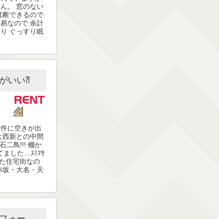
ん。 窓のない
遮断できるので
易なので 余計
り ぐっすり眠
がいい⁈
物件に空きが出
な西新との中間
二鳥!!! 棚か
てました…ｽﾐﾏｾ
った住宅街なの
赤坂・大名・天
フォー