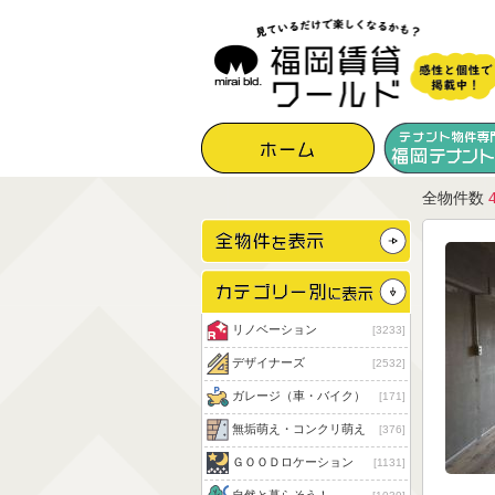
全物件数
リノベーション
3233
デザイナーズ
2532
ガレージ（車・バイク）
171
無垢萌え・コンクリ萌え
376
ＧＯＯＤロケーション
1131