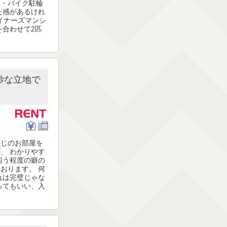
可・バイク駐輪
た感があるけれ
ザイナーズマンシ
を合わせて2匹
妙な立地で
感じのお部屋を
、 わかりやす
匂う程度の癖の
おります。 何
れは完璧じゃな
ってもいい、入