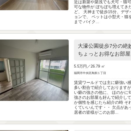
近は新築や築浅でも犬可・猫
可な物件が ぼちぼち増えてき
ど、 天神まで徒歩15分、デ
ョンで、 ペットは小型犬・猫
まで バイク...
大濠公園徒歩7分の絶
ちょっとお得なお部屋
5.5万円／
26.79 ㎡
福岡市中央区鳥飼１丁目
賃貸ワールドでは主に癖強い
多い割合で紹介しておりますが
い癖の強さの他に、 ほのかに
強さのお部屋も好んで紹介して
か個性を感じたら紹介の時 そ
くていいんです・・ 欠点があ
居者の皆様がこのお部...