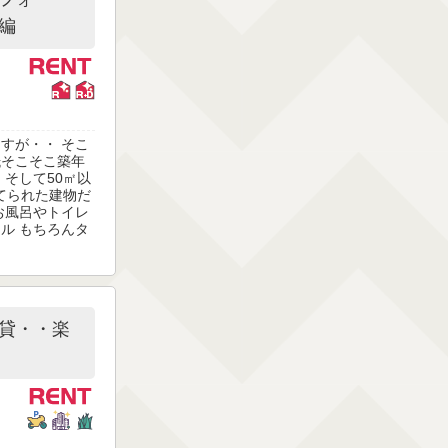
編
すが・・ そこ
抵そこそこ築年
 そして50㎡以
建てられた建物だ
お風呂やトイレ
ル もちろんタ
貸・・楽