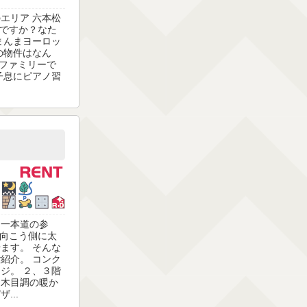
エリア 六本松
本ですか？なた
まんまヨーロッ
の物件はなん
 ファミリーで
子息にピアノ習
る一本道の参
の向こう側に太
ます。 そんな
紹介。 コンク
ジ。 ２、３階
、木目調の暖か
...