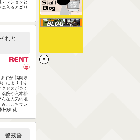
級マンションと
中に入るとゴリ
それと
ますが 福岡県
年）によります
アクセスが良く
 薬院や六本松
そんな人気の地
すみここちラン
駅 徒...
 警戒警