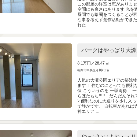
この部屋の洋室は窓がありませ
空間にも良さはあります 光を
昼間でも暗闇をつくることが容
な事を考えず創作活動ができた
れた...
パークはやっぱり大濠
8.1万円／
28.47 ㎡
福岡市中央区今川2丁目
人気の大濠公園エリアの築浅
ます！ 住むのにとっても便利
位 こういうのを 一挙両得！ 一石
らぼたもち!!!!! だんだんそれ
ﾝ 便利なのに大通りを少し入
で静かです。 自転車があれば
神エリア ...
やっぱいいよね・・リ