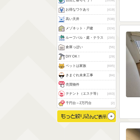
自然と暮らそう！
1039
お得なワケあり
419
高い天井
538
メゾネット・戸建
324
ルーフバル・庭・テラス
295
倉庫っぽい
56
DIY OK！
29
ペットは家族
695
きまぐれ未来工事
84
売買物件
テナント（エステ等）
463
千円台～2万円台
2