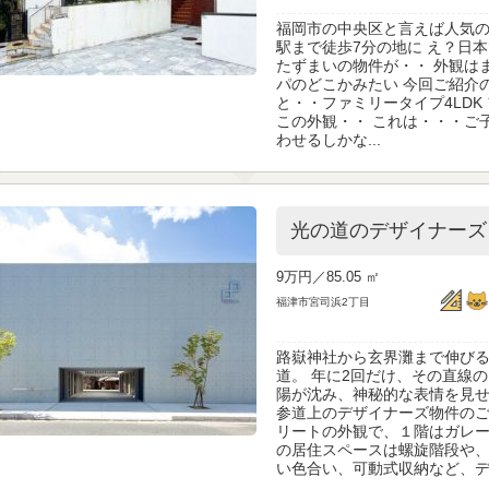
福岡市の中央区と言えば人気の
駅まで徒歩7分の地に え？日
たずまいの物件が・・ 外観は
パのどこかみたい 今回ご紹介
と・・ファミリータイプ4LDK
この外観・・ これは・・・ご
わせるしかな...
光の道のデザイナーズ
9万円／
85.05 ㎡
福津市宮司浜2丁目
路嶽神社から玄界灘まで伸び
道。 年に2回だけ、その直線
陽が沈み、神秘的な表情を見せ
参道上のデザイナーズ物件のご
リートの外観で、１階はガレー
の居住スペースは螺旋階段や
い色合い、可動式収納など、デザ