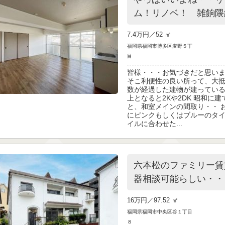
ム！リノベ！ 雑餉隈
7.4万円／
52 ㎡
福岡県福岡市博多区麦野５丁
目
皆様・・・お気づきだと思いま
そこ利便性の良い所って、大
数が経過した建物が建っている
上となると2Kや2DK 昭和に
と、和室メインの間取り・・ 
にピンクもしくはブルーのタイ
イルに合わせた...
六本松のファミリー賃
器相談可能らしい・・
16万円／
97.52 ㎡
福岡県福岡市中央区谷１丁目
８