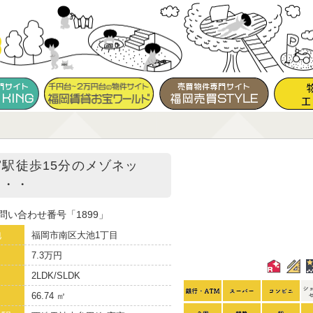
宮駅徒歩15分のメゾネッ
・・・
問い合わせ番号
1899
地
福岡市南区大池1丁目
7.3万円
り
2LDK/SLDK
66.74 ㎡