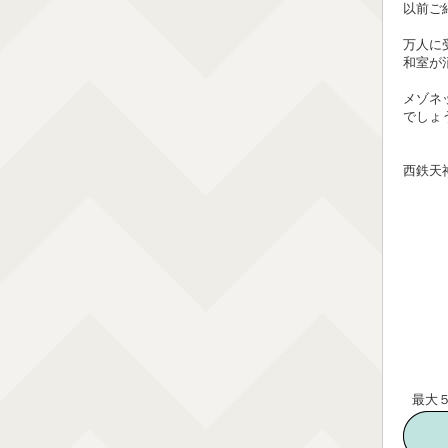
以前ご
万人に
和室が
メゾネ
でしょ
西鉄天
最大