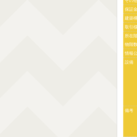
その
保証
建築
取引
所在
物階
情報
設備
備考