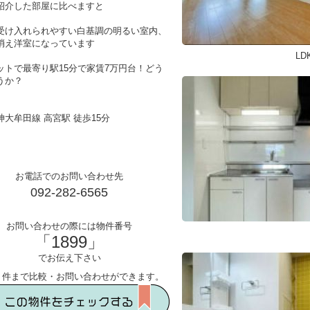
紹介した部屋に比べますと
受け入れられやすい白基調の明るい室内、
消え洋室になっています
L
ットで最寄り駅15分で家賃7万円台！どう
うか？
神大牟田線 高宮駅 徒歩15分
お電話でのお問い合わせ先
092-282-6565
お問い合わせの際には物件番号
「1899」
でお伝え下さい
５件まで比較・お問い合わせができます。