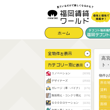
高
ト
リノベーション
3233
物件お
デザイナーズ
2532
所在
ガレージ（車・バイク）
171
賃料
無垢萌え・コンクリ萌え
376
間取
ＧＯＯＤロケーション
1131
面積