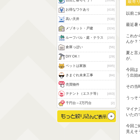
自然と暮らそう！
1039
最寄
お得なワケあり
419
以前ご
高い天井
538
最近暑
メゾネット・戸建
324
これか
ルーフバル・庭・テラス
295
んか？
倉庫っぽい
56
夏と言
DIY OK！
29
が、
ペットは家族
695
今回は
う出始
きまぐれ未来工事
84
売買物件
その当
テナント（エステ等）
463
うっそ
千円台～2万円台
2
マイナ
いたの
今回ご
見えそ