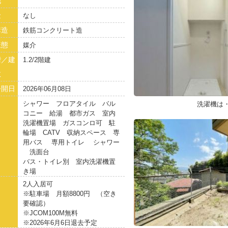
他
金
なし
構造
鉄筋コンクリート造
様態
媒介
階／建
1.2/2階建
数
公開日
2026年06月08日
シャワー フロアタイル バル
洗濯機は
コニー 給湯 都市ガス 室内
洗濯機置場 ガスコンロ可 駐
輪場 CATV 収納スペース 専
用バス 専用トイレ シャワー
洗面台
バス・トイレ別 室内洗濯機置
き場
2人入居可
※駐車場 月額8800円 （空き
要確認）
※JCOM100M無料
※2026年6月6日退去予定