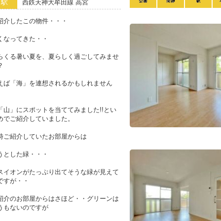
り駅
西鉄天神大牟田線 高宮
紹介したこの物件・・・
くなってきた・・
らくる暑い夏を、夏らしく過ごしてみませ
？
えば「海」を連想されるかもしれません
「山」にスポットを当ててみました!!とい
めでご紹介していました。
時ご紹介していたお部屋からは
うとした緑・・・
スイオンがたっぷり出てそうな緑が見えて
ですが・・
紹介のお部屋からはさほど・・グリーンは
うもないのですが