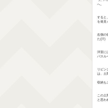
へ。
すると
を発見
右側の
た(汗)
洋室に
バスル
リビン
は、土
収納も
この土
と思わ