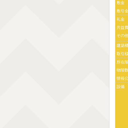
敷金
敷引
礼金
共益
その
建築
取引
所在
物階
情報
設備