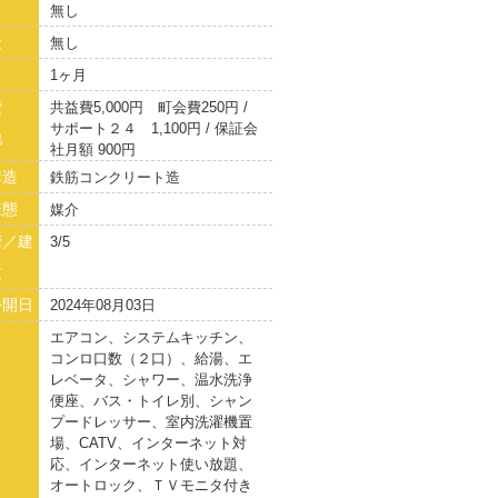
無し
金
無し
1ヶ月
費
共益費5,000円 町会費250円 /
サポート２４ 1,100円 / 保証会
他
社月額 900円
構造
鉄筋コンクリート造
様態
媒介
階／建
3/5
数
公開日
2024年08月03日
エアコン、システムキッチン、
コンロ口数（２口）、給湯、エ
レベータ、シャワー、温水洗浄
便座、バス・トイレ別、シャン
プードレッサー、室内洗濯機置
場、CATV、インターネット対
応、インターネット使い放題、
オートロック、ＴＶモニタ付き