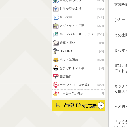
自然と暮らそう！
1039
玄関を
お得なワケあり
419
高い天井
538
ひろー
メゾネット・戸建
324
ルーフバル・庭・テラス
295
その土
倉庫っぽい
56
まっす
DIY OK！
29
ペットは家族
695
窓は北
きまぐれ未来工事
84
てくれ
売買物件
テナント（エステ等）
463
キッチ
く使え
千円台～2万円台
2
っと思
「まさ
つ、バ