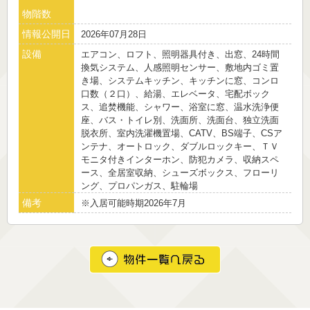
物階数
情報公開日
2026年07月28日
設備
エアコン、ロフト、照明器具付き、出窓、24時間
換気システム、人感照明センサー、敷地内ゴミ置
き場、システムキッチン、キッチンに窓、コンロ
口数（２口）、給湯、エレベータ、宅配ボック
ス、追焚機能、シャワー、浴室に窓、温水洗浄便
座、バス・トイレ別、洗面所、洗面台、独立洗面
脱衣所、室内洗濯機置場、CATV、BS端子、CSア
ンテナ、オートロック、ダブルロックキー、ＴＶ
モニタ付きインターホン、防犯カメラ、収納スペ
ース、全居室収納、シューズボックス、フローリ
ング、プロパンガス、駐輪場
備考
※入居可能時期2026年7月