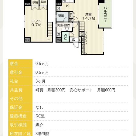
敷金
0.5ヵ月
敷引金
0.5ヵ月
礼金
3ヶ月
共益費
町費 月額300円 安心サポート 月額600円
その他
保証金
なし
建築構造
RC造
取引様態
媒介
所在階／建
3階/9階