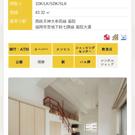
間取り
1DK/LK/SDK/SLK
面積
43.32 ㎡
最寄り駅
西鉄天神大牟田線 薬院
福岡市営地下鉄七隈線 薬院大通