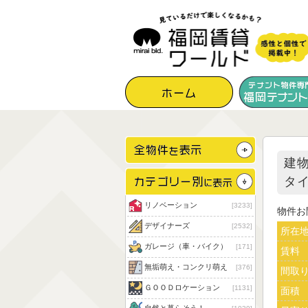
建物
タ
リノベーション
3233
物件お
デザイナーズ
2532
所在
ガレージ（車・バイク）
171
賃料
無垢萌え・コンクリ萌え
376
間取
ＧＯＯＤロケーション
1131
面積