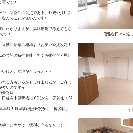
う事です！
ーション物件の欠点である、外観や共用部
！なんてことが無いんです♪
時にわかりますが、築浅感覚で考えてもら
Kです！
優雅な日々を送
、近隣の新築の相場よりお安い家賃設定！
んの希望の条件を叶えてくる物件だと思い
いいけど、立地がちょっと・・
われる方もいるかもしれませんが、ご存じ
が多いのですが、
の最寄駅
牟田線白木原駅(徒歩6分)から、天神まで22
児島本線大野城駅(徒歩6分)から、博多駅ま
2面
。
通学・お出かけに便利な立地なんです！