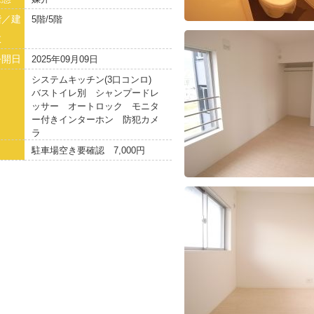
階／建
5階/5階
数
公開日
2025年09月09日
システムキッチン(3口コンロ)
バストイレ別 シャンプードレ
ッサー オートロック モニタ
ー付きインターホン 防犯カメ
ラ
駐車場空き要確認 7,000円