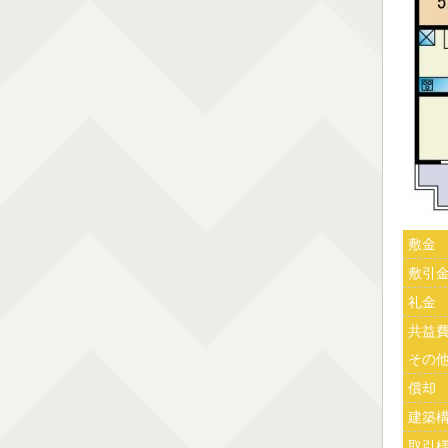
敷金
敷引
礼金
共益
その
償却
建築
取引