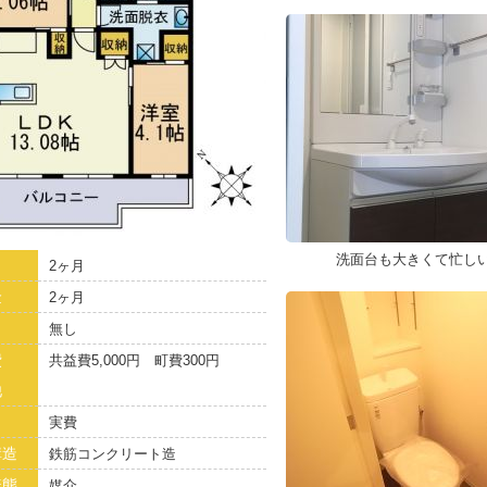
洗面台も大きくて忙し
2ヶ月
金
2ヶ月
無し
費
共益費5,000円 町費300円
他
実費
構造
鉄筋コンクリート造
様態
媒介