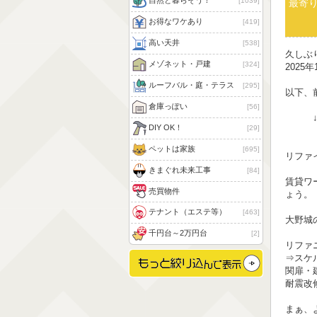
自然と暮らそう！
1039
最寄
お得なワケあり
419
高い天井
538
久しぶ
メゾネット・戸建
324
2025
ルーフバル・庭・テラス
295
以下、
倉庫っぽい
56
DIY OK！
29
ペットは家族
695
リファ
きまぐれ未来工事
84
賃貸ワ
売買物件
ょう。
テナント（エステ等）
463
大野城
千円台～2万円台
2
リファ
⇒スケ
関扉・
耐震改
まぁ、