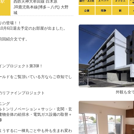
り駅
西鉄天神大牟田線 白木原
JR鹿児島本線(博多～八代) 大野
城
りの登場！！
年10月6日退去予定のお部屋が出ました。
前回紹介文です。
↓
インプロジェクト第3弾！
ールドをご覧頂いている方ならご存知でし
外観も全
のリファインプロジェクト
ニング
ルトンリノベーション＋サッシ・玄関・玄
建物全体の給排水・電気ガス設備の取替＋
修
ようするに一棟丸ごと中も外も生まれ変わ