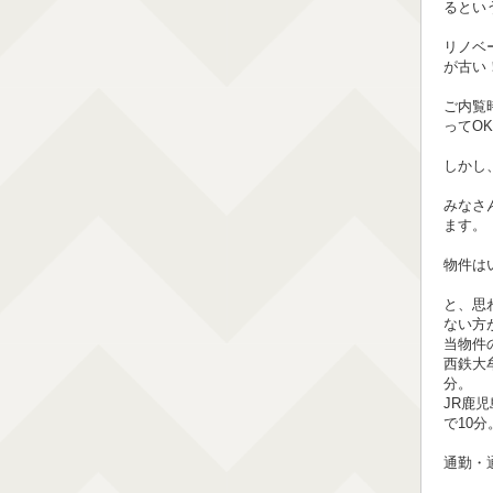
るとい
リノベ
が古い
ご内覧
ってO
しかし
みなさ
ます。
物件は
と、思
ない方
当物件
西鉄大
分。
JR鹿
で10分
通勤・