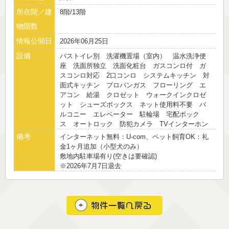
所在階／建
8階/13階
物階数
情報公開日
2026年06月25日
設備
バストイレ別 洗濯機置場（室内） 温水洗浄便
座 洗面所独立 洗面化粧台 ガスコンロ付 ガ
スコンロ対応 2口コンロ システムキッチン 対
面式キッチン プロパンガス フローリング エ
アコン 給湯 クロゼット ウォークインクロゼ
ット シューズボックス ネット使用料不要 バ
ルコニー エレベーター 駐輪場 宅配ボック
ス オートロック 防犯カメラ TVインターホン
備考
インターネット無料：U-com、ペット飼育OK：礼
金1ヶ月追加（小型犬のみ）
敷地内駐車場有り(空きは要確認)
※2026年7月7日退去