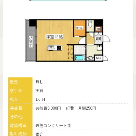
敷金
無し
敷引金
実費
礼金
1ケ月
共益費
共益費3,000円 町費 月額250円
その他
建築構造
鉄筋コンクリート造
取引様態
媒介