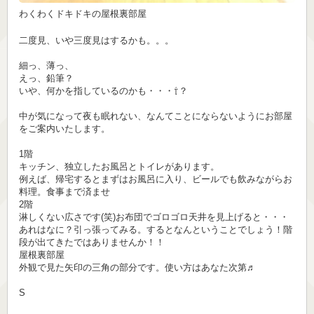
わくわくドキドキの屋根裏部屋
二度見、いや三度見はするかも。。。
細っ、薄っ、
えっ、鉛筆？
いや、何かを指しているのかも・・・⇧？
中が気になって夜も眠れない、なんてことにならないようにお部屋
をご案内いたします。
1階
キッチン、独立したお風呂とトイレがあります。
例えば、帰宅するとまずはお風呂に入り、ビールでも飲みながらお
料理。食事まで済ませ
2階
淋しくない広さです(笑)お布団でゴロゴロ天井を見上げると・・・
あれはなに？引っ張ってみる。するとなんということでしょう！階
段が出てきたではありませんか！！
屋根裏部屋
外観で見た矢印の三角の部分です。使い方はあなた次第♬
S