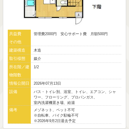
共益費
管理費2000円 安心サポート費 月額500円
その他
建築構造
木造
取引様態
媒介
所在階／建
1/2
物階数
情報公開日
2026年07月13日
設備
バス・トイレ別、浴室、トイレ、エアコン、シャ
ワー、フローリング、プロパンガス、
室内洗濯機置き場、給湯
備考
メゾネット、ペット不可
※自転車、バイク駐輪不可
※2026年9月2日退去予定