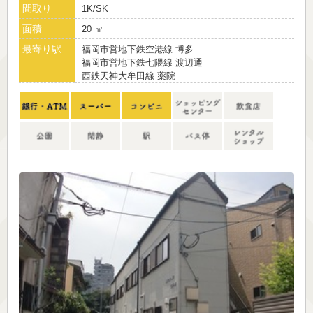
間取り
1K/SK
面積
20 ㎡
最寄り駅
福岡市営地下鉄空港線 博多
福岡市営地下鉄七隈線 渡辺通
西鉄天神大牟田線 薬院