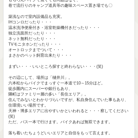
巷で流行りのキャンプ道具等の趣味スペース置き場でも〇
築浅なので室内設備品も充実。
IHコンロだったり・・・
温水洗浄便座付き・浴室乾燥機付きだったり・・・
独立洗面所だったり・・・
ネット無料だったり・・・
TVモニタホンだったり・・・
オートロックまでついて・・・
まさかのペット飼育出来たり・・・
まずい・・・いいところ探すと終わらない・・・(笑)
その辺にして、場所は「樋井川」。
六本松からバイクでまっすぐ一本道で10～15分ほど。
徒歩圏内にスーパーや銀行もあり、
隣町はファミリー層の多い「長住エリア」。
住んでみないとわかりづらいですが、私自身住んでいた事もあり、
住環境いい場所です。
天神・博多エリアに出やすいかといわれると・・・察してください
(笑)
ただ、バス一本で行けます。バイクあれば無双できます。
落ち着いたちょうどいいエリアと自信をもって言えます。