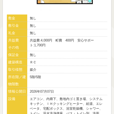
敷金
無し
敷引金
無し
礼金
無し
共益費
共益費:4,000円 町費 400円 安心サポー
ト:1,700円
その他
保証金
無し
建築構造
ＲＣ
取引様態
媒介
所在階／建
5階/5階
物階数
情報公開日
2026年07月07日
設備
エアコン、内廊下、敷地内ゴミ置き場、システム
キッチン、ＩＨクッキングヒーター、給湯、エレ
ベータ、宅配ボックス、浴室乾燥機、シャワー、
トイレ、温水洗浄便座、バス・トイレ別、洗面