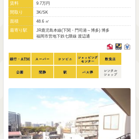
賃料
9.7万円
間取り
3K/SK
面積
48.6 ㎡
最寄り駅
JR鹿児島本線(下関・門司港～博多) 博多
福岡市営地下鉄七隈線 渡辺通