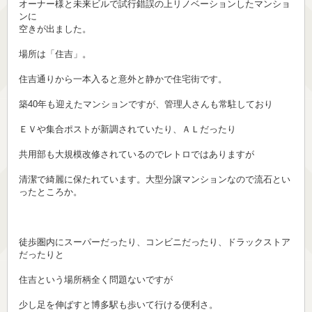
オーナー様と未来ビルで試行錯誤の上リノベーションしたマンショ
ンに
空きが出ました。
場所は「住吉」。
住吉通りから一本入ると意外と静かで住宅街です。
築40年も迎えたマンションですが、管理人さんも常駐しており
ＥＶや集合ポストが新調されていたり、ＡＬだったり
共用部も大規模改修されているのでレトロではありますが
清潔で綺麗に保たれています。大型分譲マンションなので流石とい
ったところか。
徒歩圏内にスーパーだったり、コンビニだったり、ドラックストア
だったりと
住吉という場所柄全く問題ないですが
少し足を伸ばすと博多駅も歩いて行ける便利さ。