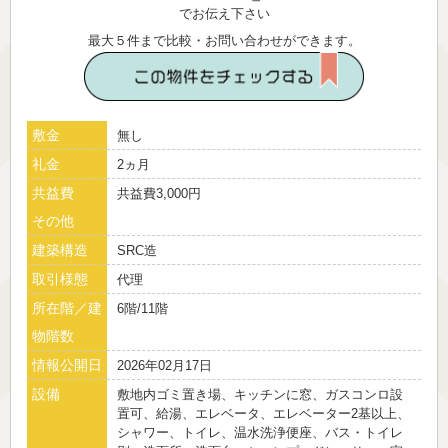
でお伝え下さい
最大５件まで比較・お問い合わせができます。
敷金
無し
礼金
2ヵ月
共益費
共益費3,000円
その他
建築構造
SRC造
取引様態
代理
所在階／建
6階/11階
物階数
情報公開日
2026年02月17日
設備
敷地内ゴミ置き場、キッチンに窓、ガスコンロ設
置可、給湯、エレベータ、エレベーター2基以上、
シャワー、トイレ、温水洗浄便座、バス・トイレ