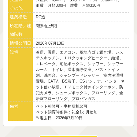
町費 月額300円 雑費 月額330円
その他
建築構造
RC造
所在階／建
3階/地上5階
物階数
情報公開日
2026年07月13日
設備
冷房、暖房、エアコン、敷地内ゴミ置き場、シス
テムキッチン、ＩＨクッキングヒーター、給湯、
エレベータ、宅配ボックス、シャワー、シャワー
ルーム、トイレ、温水洗浄便座、バス・トイレ
別、洗面台、シャンプードレッサー、室内洗濯機
置場、CATV、BS端子、CSアンテナ、インターネ
ット使い放題、ＴＶモニタ付きインターホン、防
犯カメラ、シューズボックス、フローリング、全
居室フローリング、プロパンガス
備考
ペット相談可・事務所相談可
ペット飼育時条件：礼金1ヶ月追加
※退去日 2026年7月20日