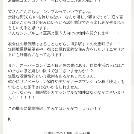
お部屋はエアコン付き 今日からここが新天地だ！！
皆さんこんにちは！シンプルっていいですよね。
余計な衒(てら)いも飾りもない…なんか淋しい響きですが、逆を言
えばそこから自分好みにいろいろ試行錯誤できる楽しみが生まれる
ともいえると思います。
そんなシンプルこそ至高と謳う人向けの物件を紹介します！！！
衣食住の最低限はさることながら、博多駅すぐの比恵町です！！
短距離通勤希望者や、都会に隠れ家的な住み方をしたいミニマリス
トにも好都合になっております。
また、スーパーコンビニも目と鼻の先にあり、自炊生活の人にはこ
の上ないほど嬉しい限りではございませんか！？
無難な没個性的という批判もあるかもしれません。
確かにリノベーション物件やデザイナーズマンション程「映え」を
中心とした派手さはないかもしれません。
しかしながら、超絶駅チカでシンプルな物件はなかなかございませ
ん！！！！！！
この機会に是非検討してみてはいかがでしょうか！？
K
お電話でのお問い合わせ先