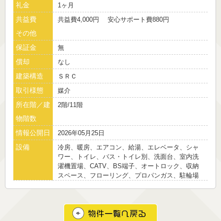
礼金
1ヶ月
共益費
共益費4,000円 安心サポート費880円
その他
保証金
無
償却
なし
建築構造
ＳＲＣ
取引様態
媒介
所在階／建
2階/11階
物階数
情報公開日
2026年05月25日
設備
冷房、暖房、エアコン、給湯、エレベータ、シャ
ワー、トイレ、バス・トイレ別、洗面台、室内洗
濯機置場、CATV、BS端子、オートロック、収納
スペース、フローリング、プロパンガス、駐輪場