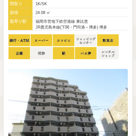
間取り
1K/SK
面積
24.08 ㎡
最寄り駅
福岡市営地下鉄空港線 東比恵
JR鹿児島本線(下関・門司港～博多) 博多