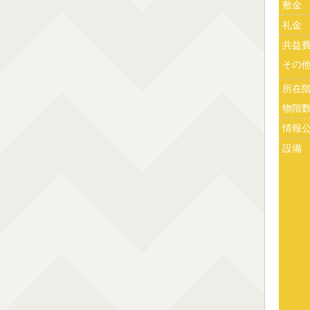
敷金
礼金
共益
その
所在
物階
情報
設備