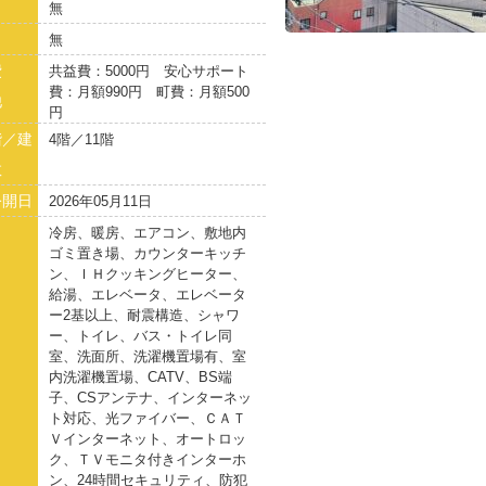
無
無
費
共益費：5000円 安心サポート
費：月額990円 町費：月額500
他
円
階／建
4階／11階
数
公開日
2026年05月11日
冷房、暖房、エアコン、敷地内
ゴミ置き場、カウンターキッチ
ン、ＩＨクッキングヒーター、
給湯、エレベータ、エレベータ
ー2基以上、耐震構造、シャワ
ー、トイレ、バス・トイレ同
室、洗面所、洗濯機置場有、室
内洗濯機置場、CATV、BS端
子、CSアンテナ、インターネッ
ト対応、光ファイバー、ＣＡＴ
Ｖインターネット、オートロッ
ク、ＴＶモニタ付きインターホ
ン、24時間セキュリティ、防犯