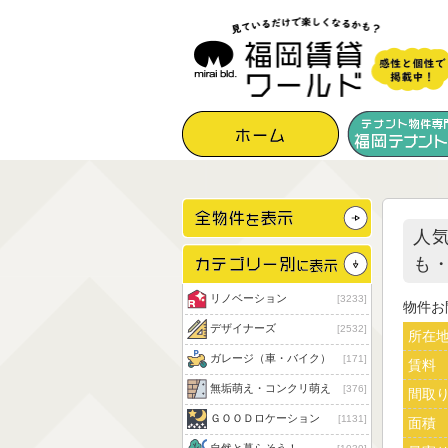
人
も
リノベーション
3233
物件お
デザイナーズ
2532
所在
ガレージ（車・バイク）
171
賃料
無垢萌え・コンクリ萌え
376
間取
ＧＯＯＤロケーション
1131
面積