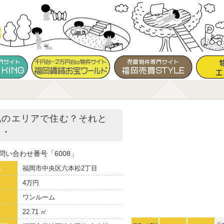
気のエリアで住む？それと
・・
問い合わせ番号
6008
地
福岡市中央区六本松2丁目
4万円
り
ワンルーム
22.71 ㎡