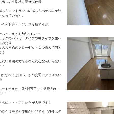
丸出しの洗濯機も隠せる仕様
感じもエントランスの感じもホテルみが強
となっています。
いうと収納・・どこ？な所ですが、
ームといえども8帖あるので
ラックのハンガータイプや棚タイプを並べ
てみたり
白の大きめのクローゼット１つ購入で何と
そう
たない界隈の方ならそんな心配もいらない
・・
内にすべてが揃い、かつ交通アクセス良い
地
ニットゆえか、賃料4万円！共益費入れて
以下！
さらに・・・ここからが大事です！
の物件は事務所使用が可能です（条件は多