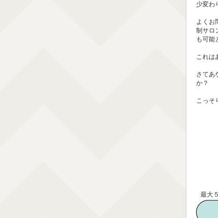
少変わ
よくお
制サロ
も可能
これは
さてあ
か？
こっそ
最大