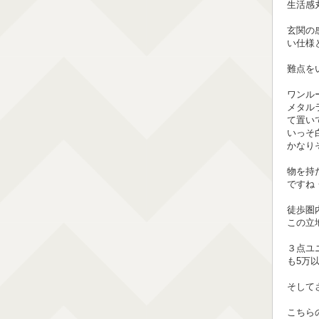
生活感
玄関の
い仕様
難点を
ワンル
メタル
て置い
いっそ
かなり
物を持
ですね
徒歩圏
この立
３点ユ
も5万
そして
こちら