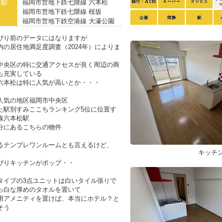
り駅
福岡市営地下鉄七隈線 六本松
福岡市営地下鉄七隈線 桜坂
福岡市営地下鉄空港線 大濠公園
ぴり前のデータにはなりますが
内の居住地満足度調査（2024年）によりま
中央区の特に交通アクセスが良く周辺の商
も充実している
六本松は特に人気が高いとか・・・
人気の地区福岡市中央区
た駅別すみここちランキング5位に位置す
線六本松駅
分にあるこちらの物件
るテンプレワンルームとも言えるけど、
キッチ
ぴりキッチンがポップ・・
タイプの3点ユニットは白いタイル張りで
っ白な厚めのタオルを置いて
用アメニティを置けば、本当にホテル？と
そう