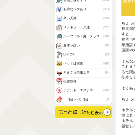
自然と暮らそう！
1039
最寄
お得なワケあり
419
高い天井
538
ちょっ
メゾネット・戸建
324
福岡県
すと、
ルーフバル・庭・テラス
295
福岡市
業施設
倉庫っぽい
56
薬院や
DIY OK！
29
そんな
ペットは家族
695
これま
る七隈
きまぐれ未来工事
84
徒歩５
売買物件
よくあ
テナント（エステ等）
463
ちょっ
千円台～2万円台
2
ホテル
棚に真
ホテル
錯覚し