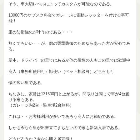
そう、車大切レベルによってカスタムが可能なのである。
13000円のサブスク料金でガレージに電動シャッターを付ける事可
能！
里の防衛強化が叶うのである・・・
無くてもいい・・が、敵の襲撃防御のためならあった方が安心であ
る。
基本、ドライバーの里ではあるが他の属性の人もこの里では歓迎中
商人（事務所使用可）獣使い（ペット相談可）どちらも可
懐の広い里である。
ちなみに、家賃は131500円と上がるが、間取りは同じで車が4台置
ける家もある。
（ガレージ内2台・駐車場2台無料）
これは・・お客様利用が多いであろう商人にお勧めである。
しかも今なら里が出来立てまもないので家も新築入居である。
どうだろうか？今なら即入居可能！