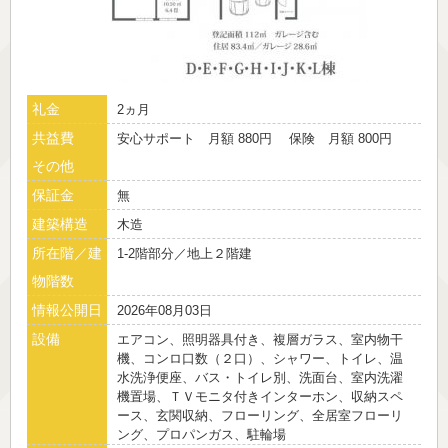
礼金
2ヵ月
共益費
安心サポート 月額 880円 保険 月額 800円
その他
保証金
無
建築構造
木造
所在階／建
1-2階部分／地上２階建
物階数
情報公開日
2026年08月03日
設備
エアコン、照明器具付き、複層ガラス、室内物干
機、コンロ口数（２口）、シャワー、トイレ、温
水洗浄便座、バス・トイレ別、洗面台、室内洗濯
機置場、ＴＶモニタ付きインターホン、収納スペ
ース、玄関収納、フローリング、全居室フローリ
ング、プロパンガス、駐輪場