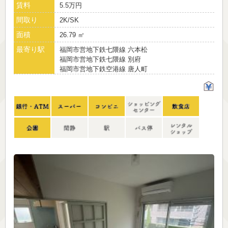
賃料
5.5万円
間取り
2K/SK
面積
26.79 ㎡
最寄り駅
福岡市営地下鉄七隈線 六本松
福岡市営地下鉄七隈線 別府
福岡市営地下鉄空港線 唐人町