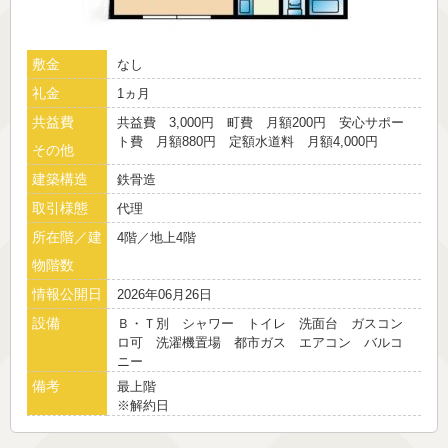
敷金
なし
礼金
1ヵ月
共益費
共益費 3,000円 町費 月額200円 安心サポー
ト費 月額880円 定額水道料 月額4,000円
その他
建築構造
鉄骨造
取引様態
代理
所在階／建
4階／地上4階
物階数
情報公開日
2026年06月26日
設備
Ｂ・Ｔ別 シャワー トイレ 洗面台 ガスコン
ロ可 洗濯機置場 都市ガス エアコン バルコ
ニー
備考
最上階
※解約日