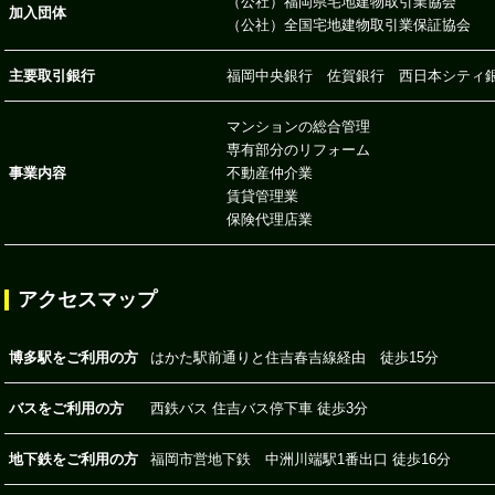
（公社）福岡県宅地建物取引業協会
加入団体
（公社）全国宅地建物取引業保証協会
主要取引銀行
福岡中央銀行 佐賀銀行 西日本シティ
マンションの総合管理
専有部分のリフォーム
事業内容
不動産仲介業
賃貸管理業
保険代理店業
アクセスマップ
博多駅をご利用の方
はかた駅前通りと住吉春吉線経由 徒歩15分
バスをご利用の方
西鉄バス 住吉バス停下車 徒歩3分
地下鉄をご利用の方
福岡市営地下鉄 中洲川端駅1番出口 徒歩16分