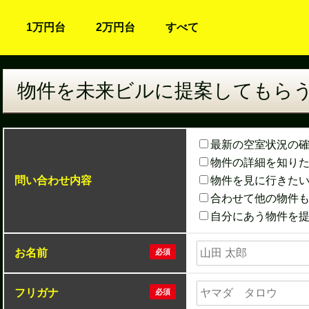
1万円台
2万円台
すべて
物件を未来ビルに提案してもら
最新の空室状況の
物件の詳細を知り
問い合わせ内容
物件を見に行きた
合わせて他の物件
自分にあう物件を
お名前
必須
フリガナ
必須