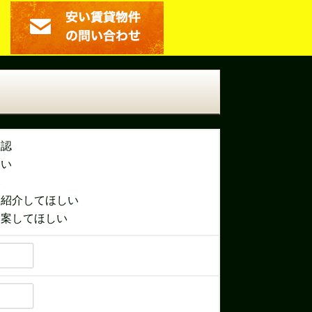
う
確認
たい
い
も紹介してほしい
提案してほしい