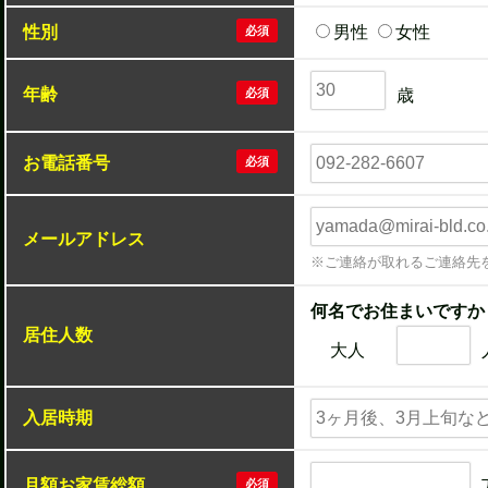
性別
男性
女性
必須
年齢
必須
歳
お電話番号
必須
メールアドレス
※ご連絡が取れるご連絡先
何名でお住まいですか
居住人数
大人
入居時期
月額お家賃総額
必須