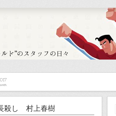
017
month.
長殺し 村上春樹