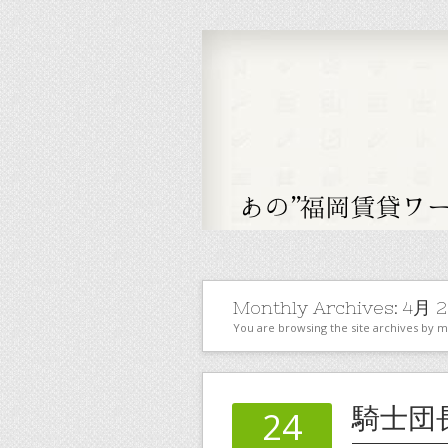
Monthly Archives:
4月 2
You are browsing the site archives by 
騎士団
24