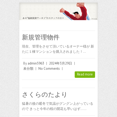
新規管理物件
現在、管理をさせて頂いているオーナー様が 新
たに１棟マンションを購入されました！…
By
admin5963
|
2024年3月29日
|
未分類
|
No Comments
|
Read more
さくらのたより
猛暑の後の暖冬で気温がグングン上がっている
ので きっと今年の桜の開花も早いはず……