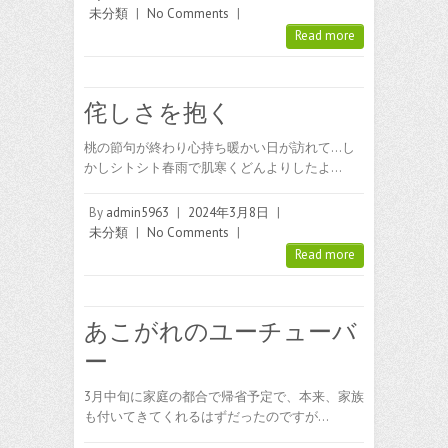
未分類
|
No Comments
|
Read more
侘しさを抱く
桃の節句が終わり心持ち暖かい日が訪れて…し
かしシトシト春雨で肌寒くどんよりしたよ…
By
admin5963
|
2024年3月8日
|
未分類
|
No Comments
|
Read more
あこがれのユーチューバ
ー
3月中旬に家庭の都合で帰省予定で、本来、家族
も付いてきてくれるはずだったのですが…