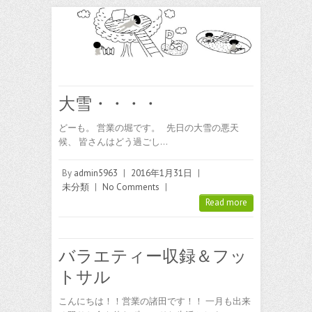
大雪・・・・
どーも。 営業の堀です。 先日の大雪の悪天
候、 皆さんはどう過ごし…
By
admin5963
|
2016年1月31日
|
未分類
|
No Comments
|
Read more
バラエティー収録＆フッ
トサル
こんにちは！！営業の諸田です！！ 一月も出来