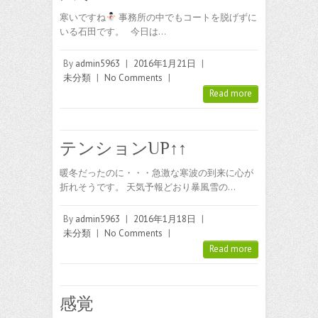
寒いですね
事務所の中でもコートを脱げずに
いる石田です。 今日は…
By
admin5963
|
2016年1月21日
|
未分類
|
No Comments
|
Read more
テンションUP↑↑
暖冬だったのに・・・急激な寒波の到来に心が
折れそうです。 天気予報どおり暴風雪の…
By
admin5963
|
2016年1月18日
|
未分類
|
No Comments
|
Read more
感覚