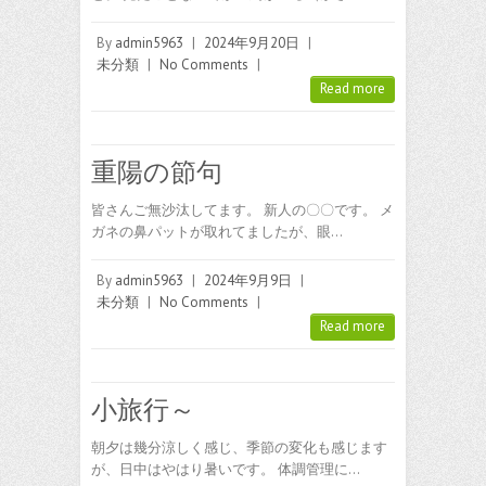
By
admin5963
|
2024年9月20日
|
未分類
|
No Comments
|
Read more
重陽の節句
皆さんご無沙汰してます。 新人の〇〇です。 メ
ガネの鼻パットが取れてましたが、眼…
By
admin5963
|
2024年9月9日
|
未分類
|
No Comments
|
Read more
小旅行～
朝夕は幾分涼しく感じ、季節の変化も感じます
が、日中はやはり暑いです。 体調管理に…