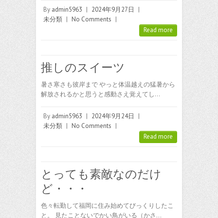
By
admin5963
|
2024年9月27日
|
未分類
|
No Comments
|
Read more
推しのスイーツ
暑さ寒さも彼岸まで やっと体温越えの猛暑から
解放されるかと思うと感動さえ覚えてし…
By
admin5963
|
2024年9月24日
|
未分類
|
No Comments
|
Read more
とっても素敵なのだけ
ど・・・
色々転勤して福岡に住み始めてびっくりしたこ
と。 見たことないでかい鳥がいる（かさ…