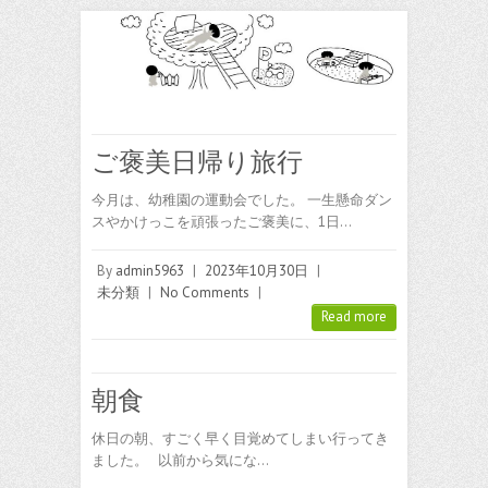
ご褒美日帰り旅行
今月は、幼稚園の運動会でした。 一生懸命ダン
スやかけっこを頑張ったご褒美に、1日…
By
admin5963
|
2023年10月30日
|
未分類
|
No Comments
|
Read more
朝食
休日の朝、すごく早く目覚めてしまい行ってき
ました。 以前から気にな…