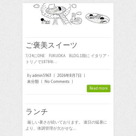
ご褒美スイーツ
7/24にONE FUKUOKA BLDG.1階に イタリア・
トリノで1878年…
By
admin5963
|
2026年8月7日
|
未分類
|
No Comments
|
Read more
ランチ
厳しい暑さが続いております。 連日の猛暑に
より、体調管理が欠かせな…