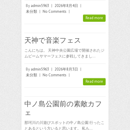
By
admin5963
|
2026年8月4日
|
未分類
|
No Comments
|
Read more
天神で音楽フェス
こんにちは。 天神中央公園広場で開催されたジ
ムビームサマーフェスに参戦してきまし…
By
admin5963
|
2026年8月3日
|
未分類
|
No Comments
|
Read more
中ノ島公園前の素敵カフ
ェ
那珂川の川遊びスポットの中ノ島公園 行ったこ
とあるという方いると思います。 私も…