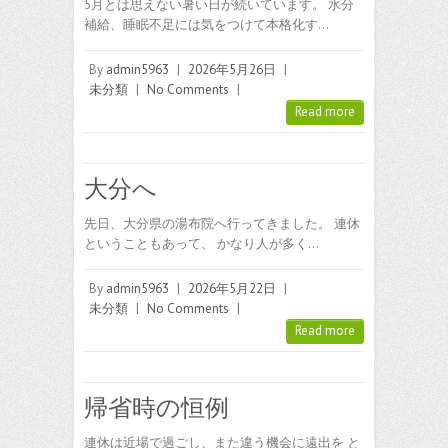
5月とは思えない暑い日が続いています。 水分
補給、睡眠不足には気をつけて本格化す…
By
admin5963
|
2026年5月26日
|
未分類
|
No Comments
|
Read more
大分へ
先日、大分県の湯布院へ行ってきました。 連休
ということもあって、 かなり人が多く…
By
admin5963
|
2026年5月22日
|
未分類
|
No Comments
|
Read more
帰省時の恒例
連休は近場で過ごし、また違う機会に遠出を と