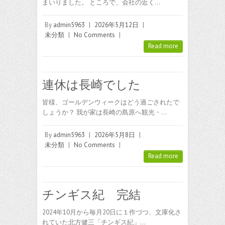
まいりました。 ところで、会社の近く…
By
admin5963
|
2026年5月12日
|
未分類
|
No Comments
|
Read more
連休は長崎でした
皆様、ゴールデンウィークはどう過ごされたで
しょうか？ 我が家は長崎の島原へ観光・…
By
admin5963
|
2026年5月8日
|
未分類
|
No Comments
|
Read more
チンギス紀 完結
2024年10月から毎月20日に１作づつ、文庫化さ
れていた北方健三「チンギス紀」…