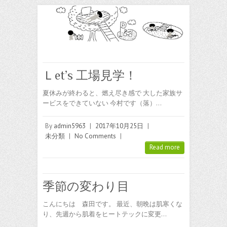
Ｌet’s 工場見学！
夏休みが終わると、燃え尽き感で 大した家族サ
ービスをできていない 今村です（落）…
By
admin5963
|
2017年10月25日
|
未分類
|
No Comments
|
Read more
季節の変わり目
こんにちは 森田です。 最近、朝晩は肌寒くな
り、先週から肌着をヒートテックに変更…