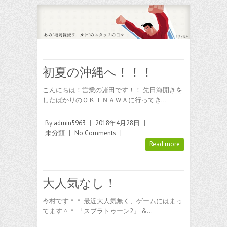
初夏の沖縄へ！！！
こんにちは！営業の諸田です！！ 先日海開きを
したばかりのＯＫＩＮＡＷＡに行ってき…
By
admin5963
|
2018年4月28日
|
未分類
|
No Comments
|
Read more
大人気なし！
今村です＾＾ 最近大人気無く、ゲームにはまっ
てます＾＾ 「スプラトゥーン2」 &…