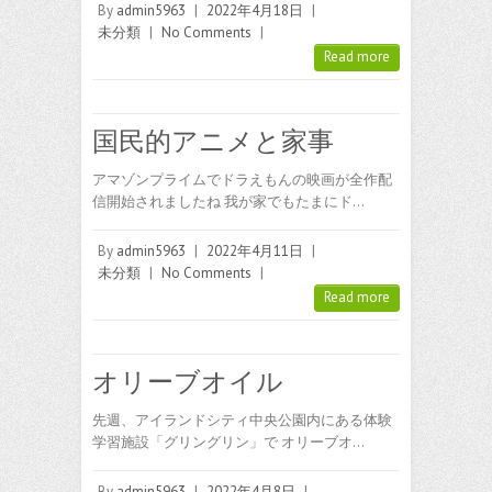
By
admin5963
|
2022年4月18日
|
未分類
|
No Comments
|
Read more
国民的アニメと家事
アマゾンプライムでドラえもんの映画が全作配
信開始されましたね 我が家でもたまにド…
By
admin5963
|
2022年4月11日
|
未分類
|
No Comments
|
Read more
オリーブオイル
先週、アイランドシティ中央公園内にある体験
学習施設「グリングリン」で オリーブオ…
By
admin5963
|
2022年4月8日
|