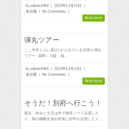
By
admin5963
|
2023年12月25日
|
未分類
|
No Comments
|
Read more
弾丸ツアー
ここ半年くらい某LCCから出ている日帰り弾丸
ツアー 福岡⇔大阪、福…
By
admin5963
|
2023年12月22日
|
未分類
|
No Comments
|
Read more
そうだ！別府へ行こう！
最近、休みと土日は外で雑草シート設置した
り、猫の御馳走攻め対策に砂利を設置したり…