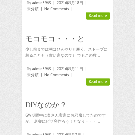
By
admin5963
|
2021年5月18日
|
未分類
|
No Comments
|
Read more
モコモコ・・・と
少し前までは朝はひんやりと寒く、ストーブに
頼ることも（古い家なので） でもこの数…
By
admin5963
|
2021年5月11日
|
未分類
|
No Comments
|
Read more
DIYなのか？
GW期間中に奥さん実家にお邪魔してたのです
が、 唐突にピザ窯作ろう！となり・・・…
By
admin5963
|
2021年5月7日
|