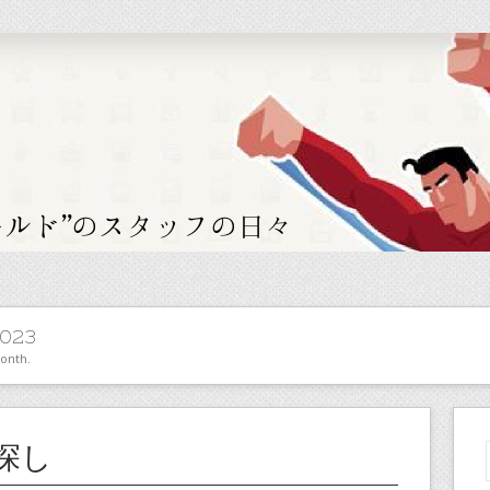
023
month.
探し