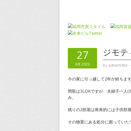
ジモテ
27
6月 2023
by
admin5963
今の家に引っ越して2年が経ちま
間取は3LDKですが、夫婦子一人
み。
残りの2部屋は将来的には子供部
その物置にある処分に困っていた