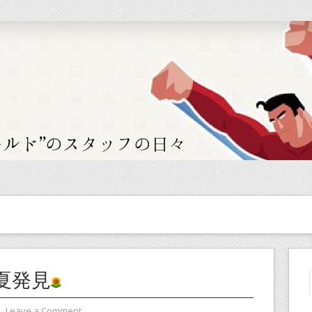
夏発見
⋅
Leave a Comment