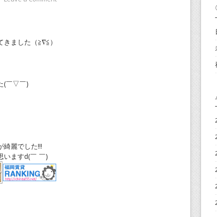
きました（≧∇≦）
(￣▽￣)
麗でした!!!
ますd(￣ ￣)