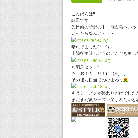
こんばんは!!
諸田です!!
先日雨の予想の中、能古島へいって
いったらなんと・・・
晴れてました(＾ｰ^)ノ
上陸後美味しいものいただきました
お刺身セット!!
お！お！も！り！( ´)Д(｀ )
その後お目当てのひまわり
もうシーズンが終わりかけでしたが綺
まだまだ夏シーズン楽しみたいと思い