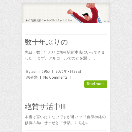
数十年ぶりの
先日、数十年ぶりに旭軒駅前本店にいってきま
したー まず、アルコールでのどを潤し …
By
admin5963
|
2025年7月28日
|
未分類
|
No Comments
|
Read more
絶賛サ活中!!!
本当は言いたくないですが暑いッ!!! 自律神経の
修復の為にせっせと『サ活』に励む…