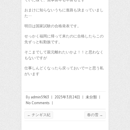
おまけに知らないうちに進路も決まっていまし
た‥
明日は国家試験の合格発表です。
せっかく福岡に帰って来たのに合格したらこの
先ずっと転勤族です。
そこまでして親元離れたいかよ！！と思わなく
もないですが
仕事しんどくなったら戻っておいでーと思う私
がいます
By
admin5963
|
2025年3月24日
|
未分類
|
No Comments
|
←
チンギス紀
春の雪
→