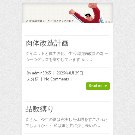
肉体改造計画
ダイエットと体力強化、生活習慣病改善の為 一
つ一つグッズを増やしています &nb…
By
admin5963
|
2025年8月29日
|
未分類
|
No Comments
|
Read more
品数縛り
皆さん、今年の夏は充実した休暇をすごされた
でしょうか・・ 私は娘と共に少し長めの…