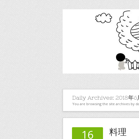
Daily Archives:
2018年6
You are browsing the site archives by da
料理
16