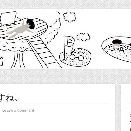
すね。
⋅
Leave a Comment