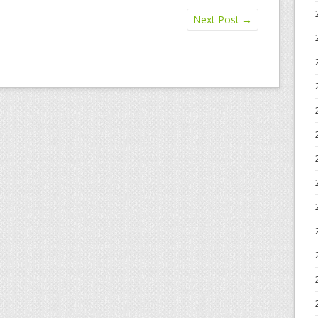
Next Post
→