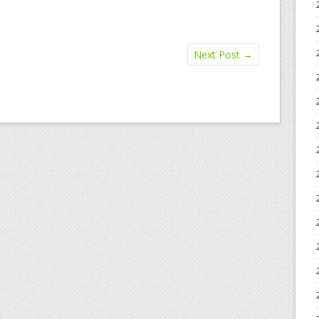
Next Post
→