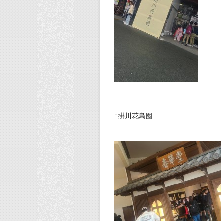
↑掛川花鳥園