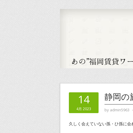
静岡の
14
4月 2023
by
admin5963
久しく会えていない孫・ひ孫に会