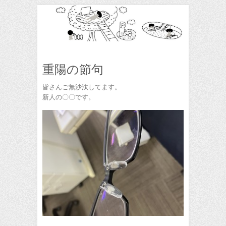
重陽の節句
皆さんご無沙汰してます。
新人の〇〇です。