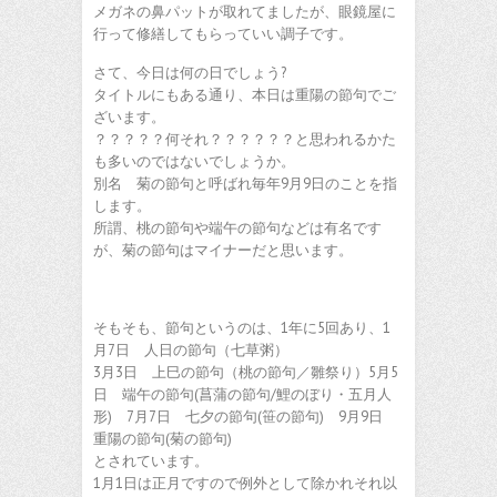
メガネの鼻パットが取れてましたが、眼鏡屋に
行って修繕してもらっていい調子です。
さて、今日は何の日でしょう?
タイトルにもある通り、本日は重陽の節句でご
ざいます。
？？？？？何それ？？？？？？と思われるかた
も多いのではないでしょうか。
別名 菊の節句と呼ばれ毎年9月9日のことを指
します。
所謂、桃の節句や端午の節句などは有名です
が、菊の節句はマイナーだと思います。
そもそも、節句というのは、1年に5回あり、1
月7日 人日の節句（七草粥）
3月3日 上巳の節句（桃の節句／雛祭り）5月5
日 端午の節句(菖蒲の節句/鯉のぼり・五月人
形) 7月7日 七夕の節句(笹の節句) 9月9日
重陽の節句(菊の節句)
とされています。
1月1日は正月ですので例外として除かれそれ以