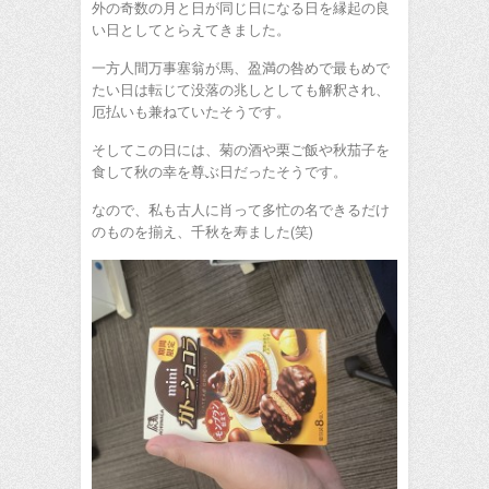
外の奇数の月と日が同じ日になる日を縁起の良
い日としてとらえてきました。
一方人間万事塞翁が馬、盈満の咎めで最もめで
たい日は転じて没落の兆しとしても解釈され、
厄払いも兼ねていたそうです。
そしてこの日には、菊の酒や栗ご飯や秋茄子を
食して秋の幸を尊ぶ日だったそうです。
なので、私も古人に肖って多忙の名できるだけ
のものを揃え、千秋を寿ました(笑)