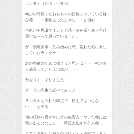
ランタナ（和名：七変化）
幼少の時買ったおもちゃの指輪についている様
な花・・・実物あったんやな・・と感心
色彩が不思議でオレンジ系・黄色系とあって綺
麗だな～って思っていました。
が、義理実家に住み始めた時、荒れた庭に自生
していたランタナ・・・
庭の整備のために抜こうと思えば・・・幹が太
く成長していた上に棘が・・・
かなり手こずりました・・
グーグル先生で調べてみると
ランタナと入れた時点で 植えてはいけな
い・・と出る
他の植物を脅かすほどの生育力・ついた種には
毒があるとのこと・・繁殖力強すぎ外来種
とても素敵なお花なのだけど・・道端で「きれ