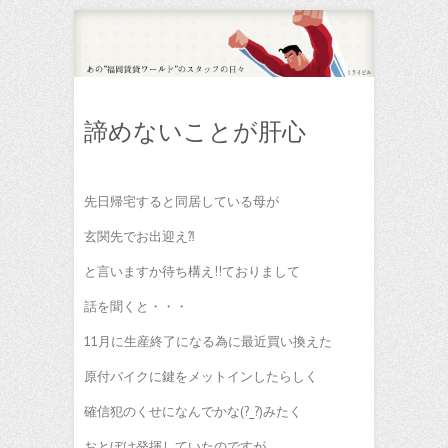
諦めないことが肝心
先日帰宅すると同居している母が
玄関先でお出迎え⁈
と言いますか待ち構え!!ておりまして
話を聞くと・・・
11月に生産終了になる為に最近買い換えた
原付バイクに鍵をメットインしたらしく
確信犯のくせになんでかな(?_?)みたく
おとぼけ発揮していたのですが